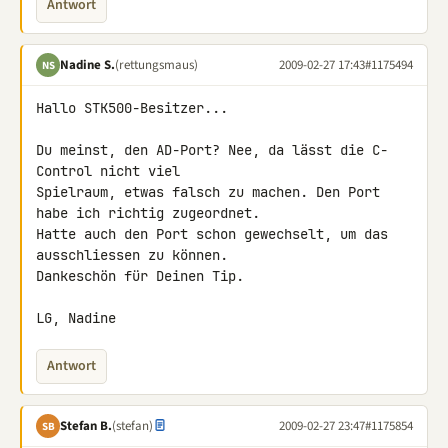
Antwort
Nadine S.
(rettungsmaus)
2009-02-27 17:43
#1175494
NS
Hallo STK500-Besitzer...

Du meinst, den AD-Port? Nee, da lässt die C-
Control nicht viel 

Spielraum, etwas falsch zu machen. Den Port 
habe ich richtig zugeordnet. 

Hatte auch den Port schon gewechselt, um das 
ausschliessen zu können.

Dankeschön für Deinen Tip.

LG, Nadine
Antwort
Stefan B.
(stefan)
2009-02-27 23:47
#1175854
SB