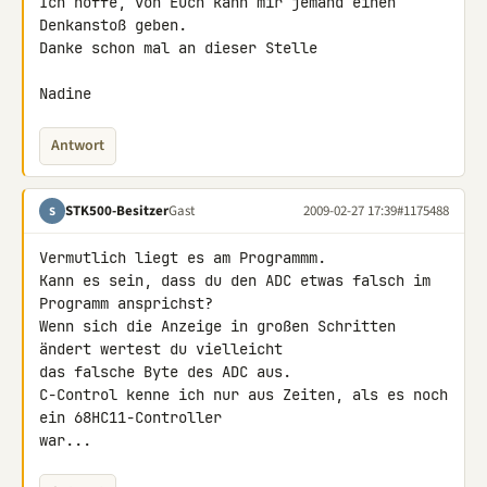
Ich hoffe, von Euch kann mir jemand einen 
Denkanstoß geben.

Danke schon mal an dieser Stelle

Nadine
Antwort
STK500-Besitzer
Gast
2009-02-27 17:39
#1175488
S
Vermutlich liegt es am Programmm.

Kann es sein, dass du den ADC etwas falsch im 
Programm ansprichst?

Wenn sich die Anzeige in großen Schritten 
ändert wertest du vielleicht 

das falsche Byte des ADC aus.

C-Control kenne ich nur aus Zeiten, als es noch 
ein 68HC11-Controller 

war...