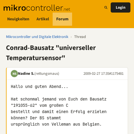
Login
Neuigkeiten
Artikel
Forum
Mikrocontroller und Digitale Elektronik
›
Thread
Conrad-Bausatz "universeller
Temperatursensor"
Nadine S.
(rettungsmaus)
2009-02-27 17:35
#1175481
NS
Hallo und guten Abend...

Hat schonmal jemand von Euch den Bausatz 
"191055-62" vom großen C 

bestellt und damit einen Erfolg erzielen 
können? Der BS stammt 

ursprünglich von Velleman aus Belgien.
