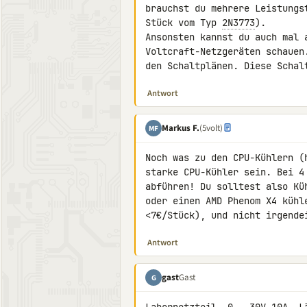
brauchst du mehrere Leistungs
Stück vom Typ 
2N3773
).

Ansonsten kannst du auch mal a
Voltcraft-Netzgeräten schauen
den Schaltplänen. Diese Schal
Antwort
Markus F.
(5volt)
MF
Noch was zu den CPU-Kühlern (
starke CPU-Kühler sein. Bei 4
abführen! Du solltest also Kü
oder einen AMD Phenom X4 kühl
<7€/Stück), und nicht irgende
Antwort
gast
Gast
G