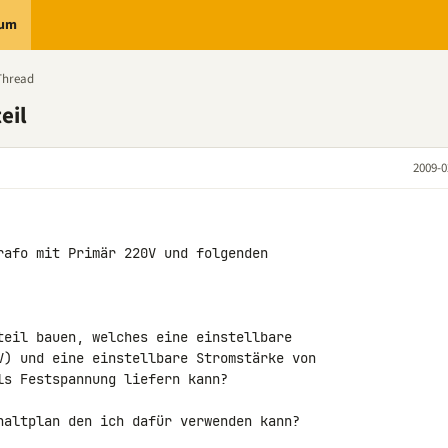
rum
Thread
eil
2009-0
rafo mit Primär 220V und folgenden 

teil bauen, welches eine einstellbare 

V) und eine einstellbare Stromstärke von 

s Festspannung liefern kann?

haltplan den ich dafür verwenden kann?
