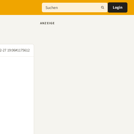
Login
ANZEIGE
2-27 19:06
#1175612