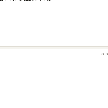
uft seit 25 Jahren. Ist halt 

2009-0
.