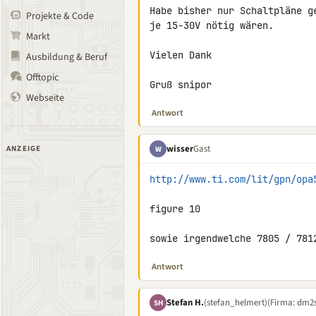
Habe bisher nur Schaltpläne g
Projekte & Code
je 15-30V nötig wären.

Markt
Vielen Dank

Ausbildung & Beruf
Offtopic
Gruß snipor
Webseite
Antwort
wisser
Gast
ANZEIGE
W
http://www.ti.com/lit/gpn/opa
figure 10

sowie irgendwelche 7805 / 781
Antwort
Stefan H.
(stefan_helmert)
(Firma: dm2
SH