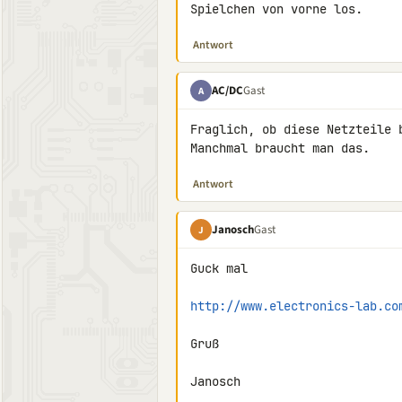
Spielchen von vorne los.
Antwort
AC/DC
Gast
A
Fraglich, ob diese Netzteile b
Manchmal braucht man das.
Antwort
Janosch
Gast
J
Guck mal

http://www.electronics-lab.co
Gruß

Janosch