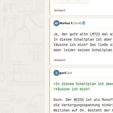
Antwort
Markus F.
(5volt)
MF
Ja, der gute alte 
LM723
 mal w
In diesem Schaltplan ist aber
täusche ich mich? Das ließe s
aber leider keinen Schaltplan
Antwort
gast
Gast
G
>In diesem Schaltplan ist abe
>täusche ich mich?
Doch. Der 
NE555
 ist als Monof
die Versorgungsspannung einbr
Weilchen auf 0V. Besteht der 