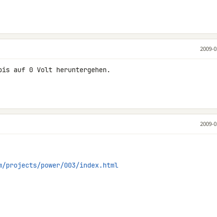
2009-0
is auf 0 Volt heruntergehen.

2009-0
m/projects/power/003/index.html