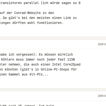
transistoren parallel (ich würde sagen so 8 

uf der Conrad-Website zu den 

. Da gibt's bei den meisten einen Link zu 

tungen dürften wohl funktionieren.
2009-0
habe ich vergessen): Es müssen wirklich 

 Kühlern muss immer noch jeder fast 115W 

hler nehmen, die auch einen Intel Core2Quad 

en könnten (gibt's in Online-PC-Shops für 

inen Gammel aus Alt-PCs...
2009-0