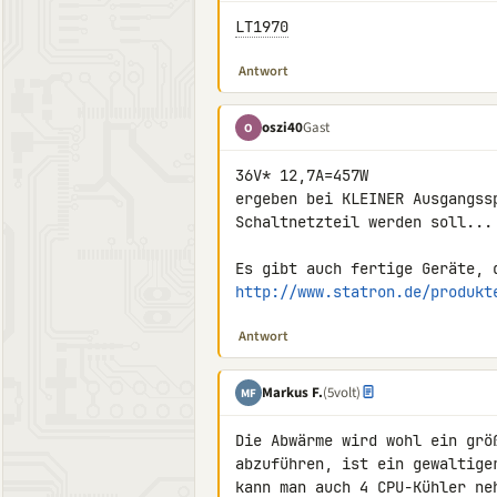
LT1970
Antwort
oszi40
Gast
O
36V* 12,7A=457W

ergeben bei KLEINER Ausgangss
Schaltnetzteil werden soll...

http://www.statron.de/produkt
Antwort
Markus F.
(5volt)
MF
Die Abwärme wird wohl ein grö
abzuführen, ist ein gewaltige
kann man auch 4 CPU-Kühler ne