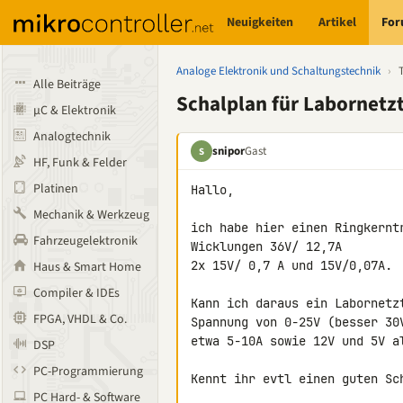
Neuigkeiten
Artikel
Fo
Analoge Elektronik und Schaltungstechnik
›
Alle Beiträge
Schalplan für Labornetzt
µC & Elektronik
Analogtechnik
snipor
Gast
S
HF, Funk & Felder
Platinen
Hallo,

Mechanik & Werkzeug
ich habe hier einen Ringkernt
Fahrzeugelektronik
Wicklungen 36V/ 12,7A

2x 15V/ 0,7 A und 15V/0,07A.

Haus & Smart Home
Compiler & IDEs
Kann ich daraus ein Labornetz
FPGA, VHDL & Co.
Spannung von 0-25V (besser 30
etwa 5-10A sowie 12V und 5V al
DSP
PC-Programmierung
Kennt ihr evtl einen guten Sc
PC Hard- & Software