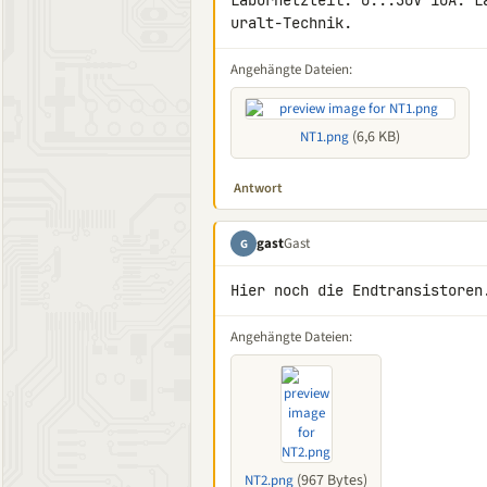
Labornetzteil. 0...30V 10A. Lä
uralt-Technik.
Angehängte Dateien:
(6,6 KB)
NT1.png
Antwort
gast
Gast
G
Hier noch die Endtransistoren
Angehängte Dateien:
(967 Bytes)
NT2.png