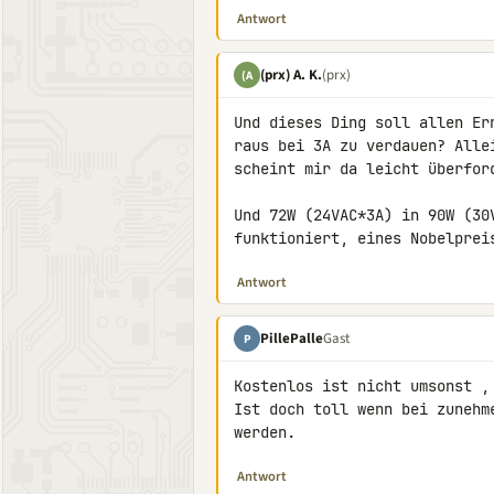
Antwort
(prx) A. K.
(prx)
(A
Und dieses Ding soll allen Er
raus bei 3A zu verdauen? Alle
scheint mir da leicht überford
Und 72W (24VAC*3A) in 90W (30
funktioniert, eines Nobelprei
Antwort
PillePalle
Gast
P
Kostenlos ist nicht umsonst , 
Ist doch toll wenn bei zunehm
werden.
Antwort