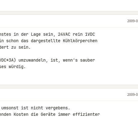
2009-0
nstes in der Lage sein, 24VAC rein 1VDC 

in schon das dargestellte Kühlkörperchen 

ert zu sein.

VDC*3A) umzuwandeln, ist, wenn's sauber 

ses würdig.
2009-0
umsonst ist nicht vergebens.

enden Kosten die Geräte immer effizienter 
