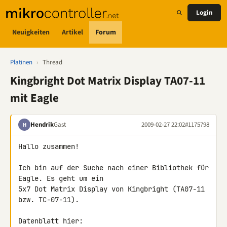
Login
Neuigkeiten
Artikel
Forum
Platinen
›
Thread
Kingbright Dot Matrix Display TA07-11
mit Eagle
Hendrik
Gast
2009-02-27 22:02
#1175798
H
Hallo zusammen!

Ich bin auf der Suche nach einer Bibliothek für 
Eagle. Es geht um ein 

5x7 Dot Matrix Display von Kingbright (TA07-11 
bzw. TC-07-11).
