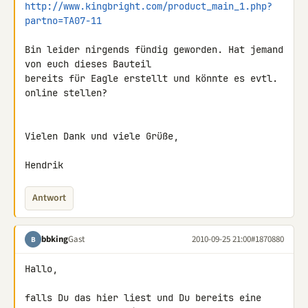
http://www.kingbright.com/product_main_1.php?
partno=TA07-11
Bin leider nirgends fündig geworden. Hat jemand 
von euch dieses Bauteil 

bereits für Eagle erstellt und könnte es evtl. 
online stellen?

Vielen Dank und viele Grüße,

Hendrik
Antwort
bbking
Gast
2010-09-25 21:00
#1870880
B
Hallo,

falls Du das hier liest und Du bereits eine 