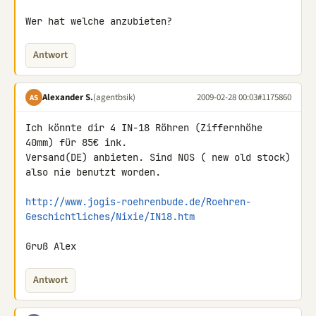
Wer hat welche anzubieten?
Antwort
Alexander S.
(agentbsik)
2009-02-28 00:03
#1175860
AS
Ich könnte dir 4 IN-18 Röhren (Ziffernhöhe 
40mm) für 85€ ink. 

Versand(DE) anbieten. Sind NOS ( new old stock) 
also nie benutzt worden.

http://www.jogis-roehrenbude.de/Roehren-
Geschichtliches/Nixie/IN18.htm
Gruß Alex
Antwort