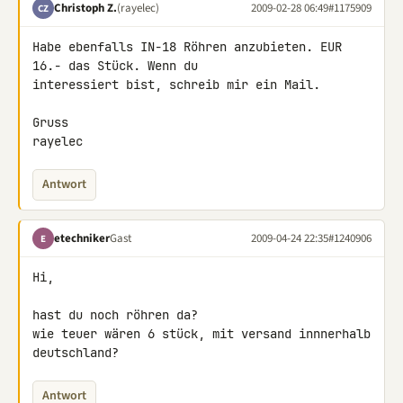
Christoph Z.
(rayelec)
2009-02-28 06:49
#1175909
CZ
Habe ebenfalls IN-18 Röhren anzubieten. EUR 
16.- das Stück. Wenn du 

interessiert bist, schreib mir ein Mail.

Gruss

rayelec
Antwort
etechniker
Gast
2009-04-24 22:35
#1240906
E
Hi,

hast du noch röhren da?

wie teuer wären 6 stück, mit versand innnerhalb 
deutschland?
Antwort