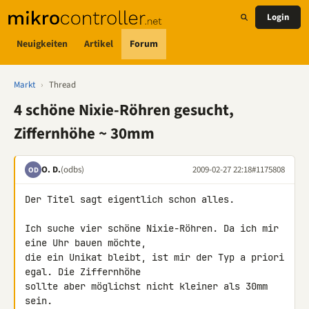
Login
Neuigkeiten
Artikel
Forum
Markt
›
Thread
4 schöne Nixie-Röhren gesucht,
Ziffernhöhe ~ 30mm
O. D.
(odbs)
2009-02-27 22:18
#1175808
OD
Der Titel sagt eigentlich schon alles.

Ich suche vier schöne Nixie-Röhren. Da ich mir 
eine Uhr bauen möchte, 

die ein Unikat bleibt, ist mir der Typ a priori 
egal. Die Ziffernhöhe 

sollte aber möglichst nicht kleiner als 30mm 
sein.
