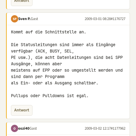
Antwort
Sven P.
Gast
2009-03-01 08:28
#1176727
SP
Kommt auf die Schnittstelle an.

Die Statusleitungen sind immer als Eingänge 
verfügbar (ACK, BUSY, SEL, 

PE usw.), die acht Datenleitungen sind bei SPP 
Ausgänge, können aber 

meistens auf EPP oder so umgestellt werden und 
sind dann per Programm 

als Ein- oder als Ausgang schaltbar.

Pullups oder Pulldowns ist egal.
Antwort
oszi40
Gast
2009-03-02 12:17
#1177962
O