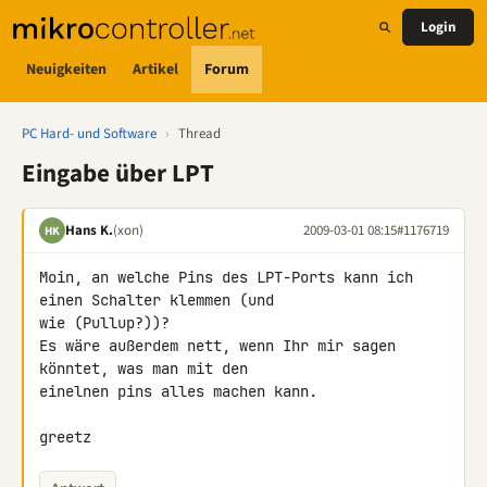
Login
Neuigkeiten
Artikel
Forum
PC Hard- und Software
›
Thread
Eingabe über LPT
Hans K.
(xon)
2009-03-01 08:15
#1176719
HK
Moin, an welche Pins des LPT-Ports kann ich 
einen Schalter klemmen (und 

wie (Pullup?))?

Es wäre außerdem nett, wenn Ihr mir sagen 
könntet, was man mit den 

einelnen pins alles machen kann.

greetz