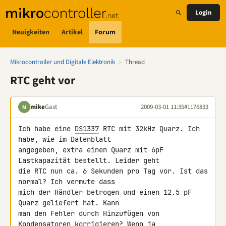
Login
Neuigkeiten
Artikel
Forum
Mikrocontroller und Digitale Elektronik
›
Thread
RTC geht vor
mike
Gast
2009-03-01 11:35
#1176833
M
Ich habe eine 
DS1337
 RTC mit 32kHz Quarz. Ich 
habe, wie im Datenblatt 

angegeben, extra einen Quarz mit 6pF 
Lastkapazität bestellt. Leider geht 

die RTC nun ca. 6 Sekunden pro Tag vor. Ist das 
normal? Ich vermute dass 

mich der Händler betrogen und einen 12.5 pF 
Quarz geliefert hat. Kann 

man den Fehler durch Hinzufügen von 
Kondensatoren korrigieren? Wenn ja 
