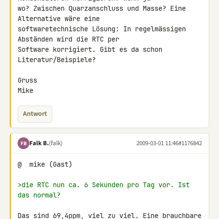
wo? Zwischen Quarzanschluss und Masse? Eine 
Alternative wäre eine 

softwaretechnische Lösung: In regelmässigen 
Abständen wird die RTC per 

Software korrigiert. Gibt es da schon 
Literatur/Beispiele?

Gruss

Mike
Antwort
Falk B.
(falk)
2009-03-01 11:46
#1176842
FB
@  mike (Gast)

>die RTC nun ca. 6 Sekunden pro Tag vor. Ist 
das normal?
Das sind 69,4ppm, viel zu viel. Eine brauchbare 