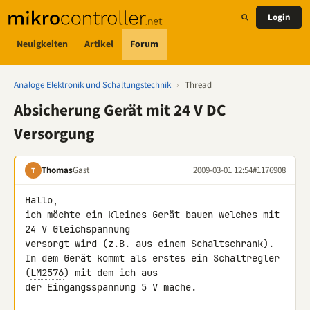
Login
Neuigkeiten
Artikel
Forum
Analoge Elektronik und Schaltungstechnik
›
Thread
Absicherung Gerät mit 24 V DC
Versorgung
Thomas
Gast
2009-03-01 12:54
#1176908
T
Hallo,

ich möchte ein kleines Gerät bauen welches mit 
24 V Gleichspannung 

versorgt wird (z.B. aus einem Schaltschrank).

In dem Gerät kommt als erstes ein Schaltregler 
(
LM2576
) mit dem ich aus 

der Eingangsspannung 5 V mache.
