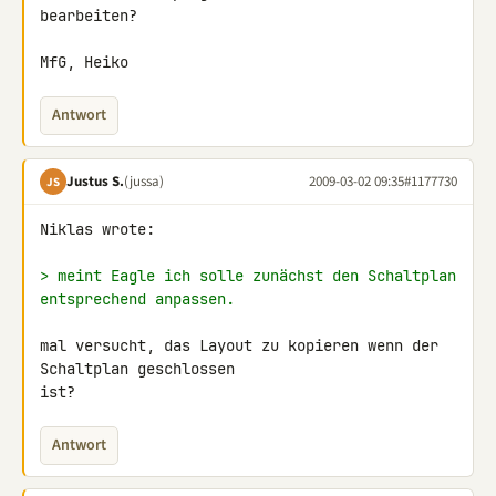
bearbeiten?

MfG, Heiko
Antwort
Justus S.
(jussa)
2009-03-02 09:35
#1177730
JS
Niklas wrote:

> meint Eagle ich solle zunächst den Schaltplan 
entsprechend anpassen.
mal versucht, das Layout zu kopieren wenn der 
Schaltplan geschlossen 

ist?
Antwort