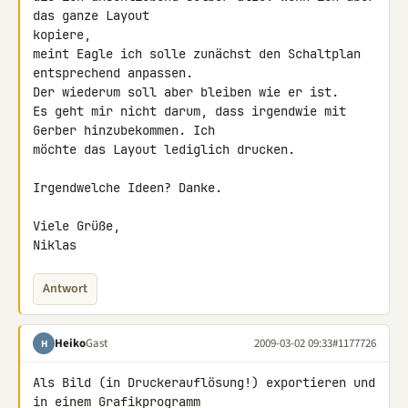
das ganze Layout 

kopiere,

meint Eagle ich solle zunächst den Schaltplan 
entsprechend anpassen.

Der wiederum soll aber bleiben wie er ist.

Es geht mir nicht darum, dass irgendwie mit 
Gerber hinzubekommen. Ich 

möchte das Layout lediglich drucken.

Irgendwelche Ideen? Danke.

Viele Grüße,

Niklas
Antwort
Heiko
Gast
2009-03-02 09:33
#1177726
H
Als Bild (in Druckerauflösung!) exportieren und 
in einem Grafikprogramm 
