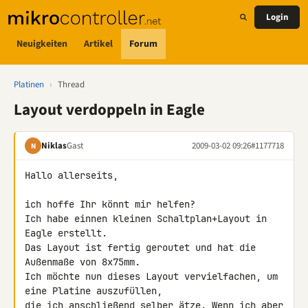
Login
Neuigkeiten
Artikel
Forum
Platinen
›
Thread
Layout verdoppeln in Eagle
Niklas
Gast
2009-03-02 09:26
#1177718
N
Hallo allerseits,

ich hoffe Ihr könnt mir helfen?

Ich habe einnen kleinen Schaltplan+Layout in 
Eagle erstellt.

Das Layout ist fertig geroutet und hat die 
Außenmaße von 8x75mm.

Ich möchte nun dieses Layout vervielfachen, um 
eine Platine auszufüllen,

die ich anschließend selber ätze. Wenn ich aber 