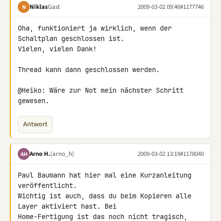
Niklas
Gast
2009-03-02 09:46
#1177746
N
Oha, funktioniert ja wirklich, wenn der 
Schaltplan geschlossen ist.

Vielen, vielen Dank!

Thread kann dann geschlossen werden.

@Heiko: Wäre zur Not mein nächster Schritt 
gewesen.
Antwort
Arno H.
(arno_h)
2009-03-02 13:19
#1178040
AH
Paul Baumann hat hier mal eine Kurzanleitung 
veröffentlicht.

Wichtig ist auch, dass du beim Kopieren alle 
Layer aktiviert hast. Bei 

Home-Fertigung ist das noch nicht tragisch, 