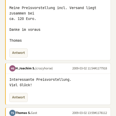
Meine Preisvorstellung incl. Versand liegt 
zusammen bei

ca. 120 Euro.

Danke im voraus

Thomas
Antwort
H.Joachim S.
(crazyhorse)
2009-03-02 11:54
#1177918
HS
Interessante Preisvorstellung.

Viel Glück!
Antwort
Thomas S.
Gast
2009-03-02 13:59
#1178112
TS