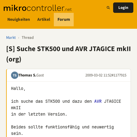
Login
Neuigkeiten
Artikel
Forum
Markt
›
Thread
[S] Suche STK500 und AVR JTAGICE mkII
(org)
Thomas S.
Gast
2009-03-02 11:52
#1177915
TS
Hallo,

ich suche das STK500 und dazu den 
AVR
 JTAGICE 
mkII

in der letzten Version.

Beides sollte funktionsfähig und neuwertig 
sein.
