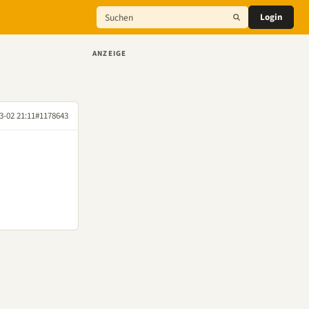
Login
ANZEIGE
3-02 21:11
#1178643