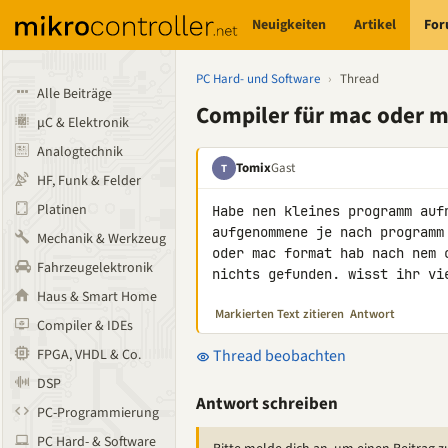
Neuigkeiten
Artikel
Fo
PC Hard- und Software
›
Thread
Alle Beiträge
Compiler für mac oder m
µC & Elektronik
Analogtechnik
Tomix
Gast
T
HF, Funk & Felder
Platinen
Habe nen kleines programm auf
aufgenommene je nach programm
Mechanik & Werkzeug
oder mac format hab nach nem 
Fahrzeugelektronik
nichts gefunden. wisst ihr vi
Haus & Smart Home
Markierten Text zitieren
Antwort
Compiler & IDEs
FPGA, VHDL & Co.
Thread beobachten
DSP
Antwort schreiben
PC-Programmierung
PC Hard- & Software