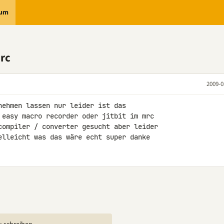
rum
rc
2009-0
nehmen lassen nur leider ist das 

 easy macro recorder oder jitbit im mrc 

compiler / converter gesucht aber leider 

elleicht was das wäre echt super danke