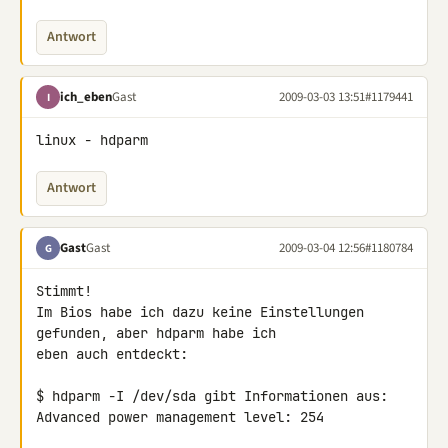
Antwort
ich_eben
Gast
2009-03-03 13:51
#1179441
I
linux - hdparm
Antwort
Gast
Gast
2009-03-04 12:56
#1180784
G
Stimmt!

Im Bios habe ich dazu keine Einstellungen 
gefunden, aber hdparm habe ich 

eben auch entdeckt:

$ hdparm -I /dev/sda gibt Informationen aus:

Advanced power management level: 254
