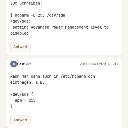
Zum Schreiben:

$ hdparm -B 255 /dev/sda

/dev/sda:

 setting Advanced Power Management level to 
disabled
Antwort
Gast
Gast
2009-03-04 17:45
#1181211
G
kann man dann auch in /etc/hdparm.conf 
eintragen, z.B.

/dev/sda {

  apm = 255

}
Antwort