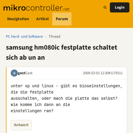
Login
Neuigkeiten
Artikel
Forum
PC Hard- und Software
›
Thread
samsung hm080ic festplatte schaltet
sich ab un an
gast
Gast
2009-03-03 12:30
#1179311
G
unter xp und linux - gibt es bioseinstellungen, 
die die festplatte 

ausschalten, oder mach die platte das selbst? 
wie komme ich dann an die 

einstellungen ran?
Antwort