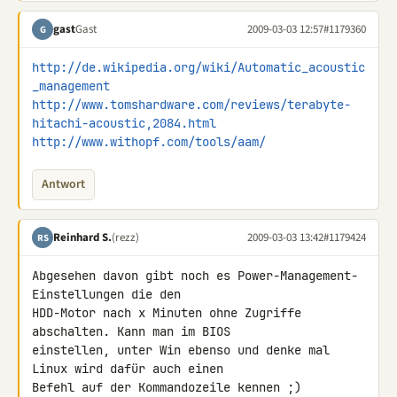
gast
Gast
2009-03-03 12:57
#1179360
G
http://de.wikipedia.org/wiki/Automatic_acoustic
_management
http://www.tomshardware.com/reviews/terabyte-
hitachi-acoustic,2084.html
http://www.withopf.com/tools/aam/
Antwort
Reinhard S.
(rezz)
2009-03-03 13:42
#1179424
RS
Abgesehen davon gibt noch es Power-Management-
Einstellungen die den 

HDD-Motor nach x Minuten ohne Zugriffe 
abschalten. Kann man im BIOS 

einstellen, unter Win ebenso und denke mal 
Linux wird dafür auch einen 

Befehl auf der Kommandozeile kennen ;)