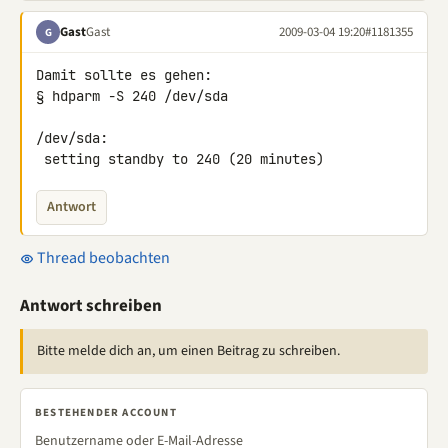
Gast
Gast
2009-03-04 19:20
#1181355
G
Damit sollte es gehen:

§ hdparm -S 240 /dev/sda

/dev/sda:

 setting standby to 240 (20 minutes)
Antwort
Thread beobachten
Antwort schreiben
Bitte melde dich an, um einen Beitrag zu schreiben.
BESTEHENDER ACCOUNT
Benutzername oder E-Mail-Adresse