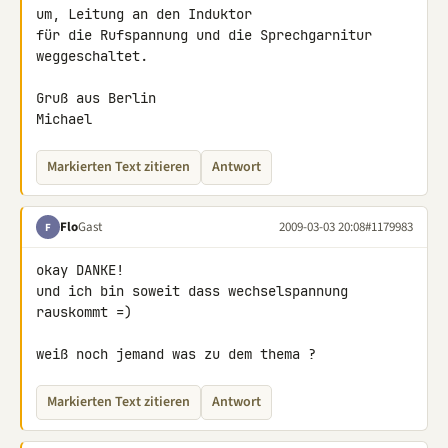
um, Leitung an den Induktor 

für die Rufspannung und die Sprechgarnitur 
weggeschaltet.

Gruß aus Berlin

Michael
Markierten Text zitieren
Antwort
Flo
Gast
2009-03-03 20:08
#1179983
F
okay DANKE!

und ich bin soweit dass wechselspannung 
rauskommt =)

weiß noch jemand was zu dem thema ?
Markierten Text zitieren
Antwort