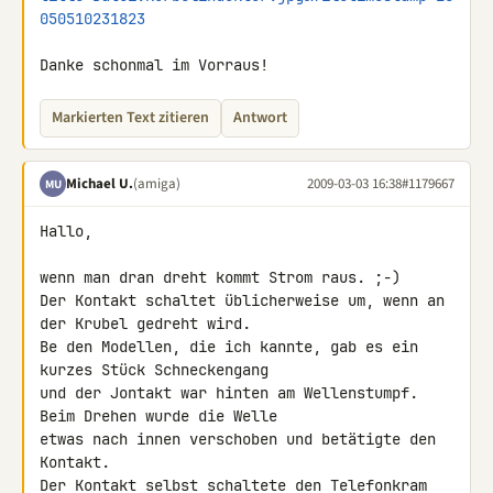
050510231823
Danke schonmal im Vorraus!
Markierten Text zitieren
Antwort
Michael U.
(amiga)
2009-03-03 16:38
#1179667
MU
Hallo,

wenn man dran dreht kommt Strom raus. ;-)

Der Kontakt schaltet üblicherweise um, wenn an 
der Krubel gedreht wird. 

Be den Modellen, die ich kannte, gab es ein 
kurzes Stück Schneckengang 

und der Jontakt war hinten am Wellenstumpf. 
Beim Drehen wurde die Welle 

etwas nach innen verschoben und betätigte den 
Kontakt.

Der Kontakt selbst schaltete den Telefonkram 