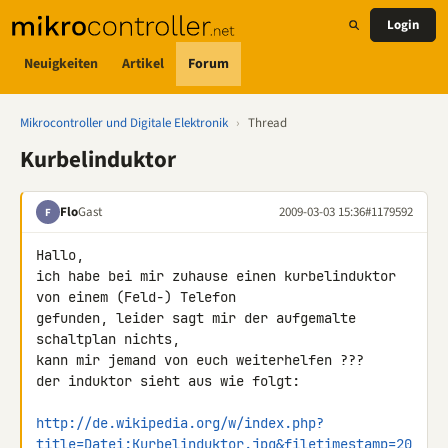
Login
Neuigkeiten
Artikel
Forum
Mikrocontroller und Digitale Elektronik
›
Thread
Kurbelinduktor
Flo
Gast
2009-03-03 15:36
#1179592
F
Hallo,

ich habe bei mir zuhause einen kurbelinduktor 
von einem (Feld-) Telefon 

gefunden, leider sagt mir der aufgemalte 
schaltplan nichts,

kann mir jemand von euch weiterhelfen ???

der induktor sieht aus wie folgt:

http://de.wikipedia.org/w/index.php?
title=Datei:Kurbelinduktor.jpg&filetimestamp=20