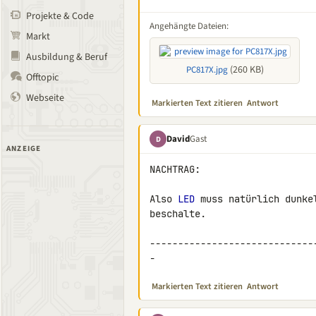
Projekte & Code
Angehängte Dateien:
Markt
Ausbildung & Beruf
(260 KB)
PC817X.jpg
Offtopic
Webseite
Markierten Text zitieren
Antwort
David
Gast
D
ANZEIGE
NACHTRAG:

Also 
LED
 muss natürlich dunke
beschalte.

-----------------------------
-
Markierten Text zitieren
Antwort