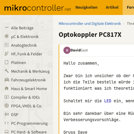
Neuigkeiten
Artikel
Fo
Mikrocontroller und Digitale Elektronik
›
Thr
Alle Beiträge
Optokoppler PC817X
µC & Elektronik
Analogtechnik
David
Gast
D
HF, Funk & Felder
Platinen
Hallo zusammen,

Mechanik & Werkzeug
Zwar bin ich unsicher ob der 
Fahrzeugelektronik
ich die Teile bestelle würde 
funktioniert was ich theoretis
Haus & Smart Home
Compiler & IDEs
Schaltet mir die 
LED
 ein, wen
FPGA, VHDL & Co.
Bin sehr dankbar über eine Rüc
DSP
Verbesserungsvorschläge.

PC-Programmierung
PC Hard- & Software
Gruss Dave