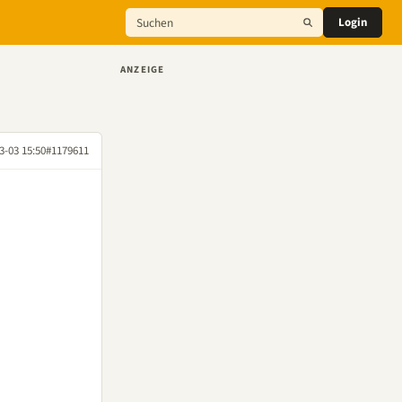
Login
ANZEIGE
3-03 15:50
#1179611