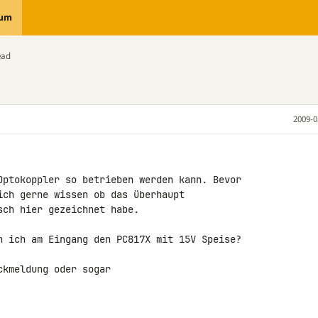
rum
ead
2009-0
Optokoppler so betrieben werden kann. Bevor 

ich gerne wissen ob das überhaupt 

ch hier gezeichnet habe.

n ich am Eingang den PC817X mit 15V Speise?

kmeldung oder sogar 
