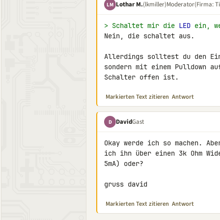
Lothar M.
(lkmiller)
Moderator
(Firma: Ti
LM
> Schaltet mir die 
LED
 ein, w
Nein, die schaltet aus.

Allerdings solltest du den Ei
sondern mit einem Pulldown au
Schalter offen ist.
Markierten Text zitieren
Antwort
David
Gast
D
Okay werde ich so machen. Abe
ich ihn über einen 3k Ohm Wid
5mA) oder?

gruss david
Markierten Text zitieren
Antwort