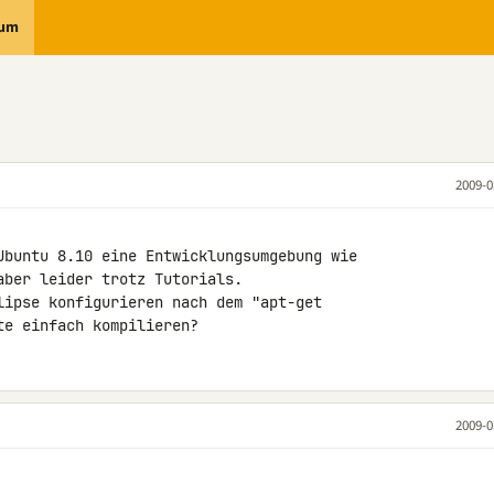
rum
2009-0
Ubuntu 8.10 eine Entwicklungsumgebung wie 

ber leider trotz Tutorials.

lipse konfigurieren nach dem "apt-get 

te einfach kompilieren?
2009-0