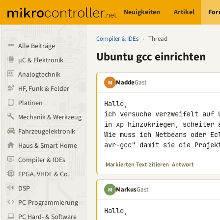
Neuigkeiten
Artikel
Fo
Compiler & IDEs
›
Thread
Alle Beiträge
Ubuntu gcc einrichten
µC & Elektronik
Analogtechnik
Madde
Gast
M
HF, Funk & Felder
Platinen
Hallo,

ich versuche verzweifelt auf 
Mechanik & Werkzeug
in xp hinzukriegen, scheiter a
Fahrzeugelektronik
Wie muss ich Netbeans oder Ec
avr-gcc" damit sie die Projek
Haus & Smart Home
Compiler & IDEs
Markierten Text zitieren
Antwort
FPGA, VHDL & Co.
DSP
Markus
Gast
M
PC-Programmierung
Hallo,

PC Hard- & Software