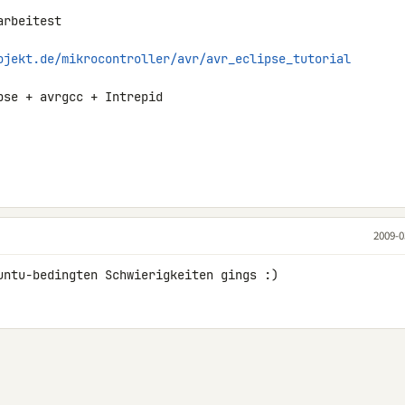
rbeitest

ojekt.de/mikrocontroller/avr/avr_eclipse_tutorial
se + avrgcc + Intrepid

2009-0
untu-bedingten Schwierigkeiten gings :)