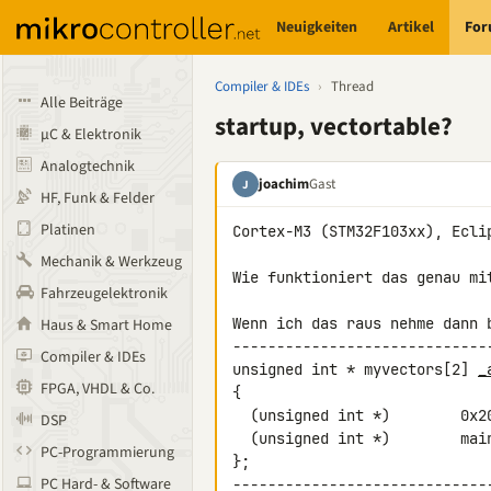
Neuigkeiten
Artikel
Fo
Compiler & IDEs
›
Thread
Alle Beiträge
startup, vectortable?
µC & Elektronik
Analogtechnik
joachim
Gast
J
HF, Funk & Felder
Platinen
Cortex-M3 (STM32F103xx), Eclip
Mechanik & Werkzeug
Wie funktioniert das genau mit
Fahrzeugelektronik
Wenn ich das raus nehme dann 
Haus & Smart Home
-----------------------------
Compiler & IDEs
unsigned int * myvectors[2] 
_
FPGA, VHDL & Co.
{

  (unsigned int *)        0x20000800,     // stack pointer

DSP
  (unsigned int *)        main           // code entry point

PC-Programmierung
};

PC Hard- & Software
-----------------------------