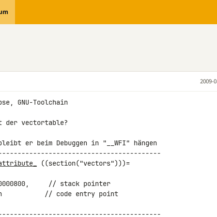
rum
2009-0
se, GNU-Toolchain

 der vectortable?

bleibt er beim Debuggen in "__WFI" hängen

------------------------------------------

attribute_
 ((section("vectors")))=

------------------------------------------
