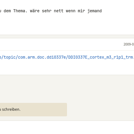
u dem Thema. wäre sehr nett wenn mir jemand 

2009-0
p/topic/com.arm.doc.ddi0337e/DDI0337E_cortex_m3_r1p1_trm
u schreiben.