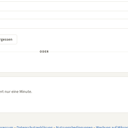
ODER
rt nur eine Minute.
pressum
–
Datenschutzerklärung
–
Nutzungsbedingungen
–
Werbung auf Mikroco