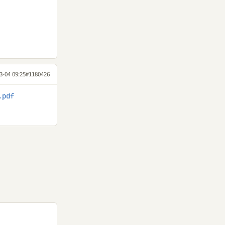
3-04 09:25
#1180426
.pdf