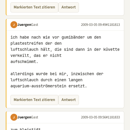
Markierten Text zitieren
Antwort
Juergen
Gast
2009-03-05 09:49
#1181813
J
ich habe nach wie vor gumibänder um den 
plastestreifen der den 

luftschlauch hält, die sind dann in der küvette 
verkeilt, das er nicht 

aufschwimmt.

allerdings wurde bei mir, inzwischen der 
luftschlauch durch einen langen 

aquarium-ausströmerstein ersetzt.
Markierten Text zitieren
Antwort
Juergen
Gast
2009-03-05 09:56
#1181833
J
zum bleistift.
