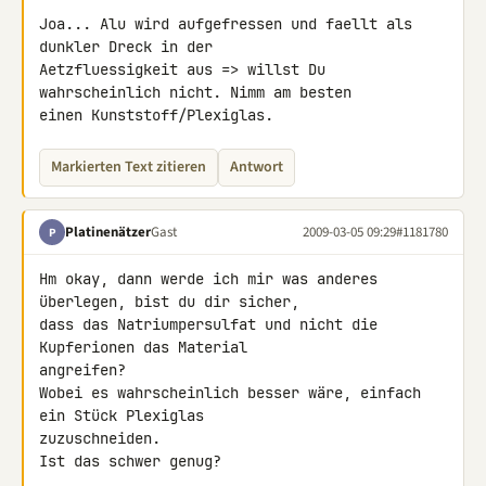
Joa... Alu wird aufgefressen und faellt als 
dunkler Dreck in der 

Aetzfluessigkeit aus => willst Du 
wahrscheinlich nicht. Nimm am besten 

einen Kunststoff/Plexiglas.
Markierten Text zitieren
Antwort
Platinenätzer
Gast
2009-03-05 09:29
#1181780
P
Hm okay, dann werde ich mir was anderes 
überlegen, bist du dir sicher, 

dass das Natriumpersulfat und nicht die 
Kupferionen das Material 

angreifen?

Wobei es wahrscheinlich besser wäre, einfach 
ein Stück Plexiglas 

zuzuschneiden.

Ist das schwer genug?