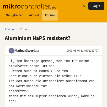
Login
Neuigkeiten
Artikel
Forum
Platinen
›
Thread
Aluminium NaPS resistent?
Platinenätzer
Gast
2009-03-04 13:07
#1180797
P
Hi, ich überlege gerade, was ich für meine 
Ätzküvette nehme, um den 

Luftschlauch am Boden zu halten.

Geht nicht auch einfach ein Stück Alu?

Ist das durch die Oxidschicht ausreichend vor 
dem Natriumpersulfat 

geschützt?

Wenns mit dem Kupfer reagieren würde, wäre ja 
egal.