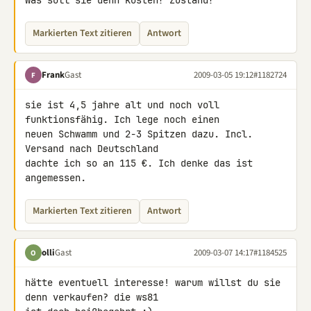
Was soll sie denn kosten? Zustand?
Markierten Text zitieren
Antwort
Frank
Gast
2009-03-05 19:12
#1182724
F
sie ist 4,5 jahre alt und noch voll 
funktionsfähig. Ich lege noch einen 

neuen Schwamm und 2-3 Spitzen dazu. Incl. 
Versand nach Deutschland 

dachte ich so an 115 €. Ich denke das ist 
angemessen.
Markierten Text zitieren
Antwort
olli
Gast
2009-03-07 14:17
#1184525
O
hätte eventuell interesse! warum willst du sie 
denn verkaufen? die ws81 
