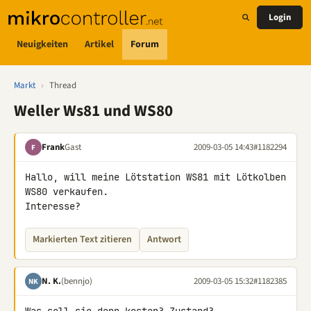
Login
Neuigkeiten
Artikel
Forum
Markt
›
Thread
Weller Ws81 und WS80
Frank
Gast
2009-03-05 14:43
#1182294
F
Hallo, will meine Lötstation WS81 mit Lötkolben 
WS80 verkaufen. 

Interesse?
Markierten Text zitieren
Antwort
N. K.
(bennjo)
2009-03-05 15:32
#1182385
NK