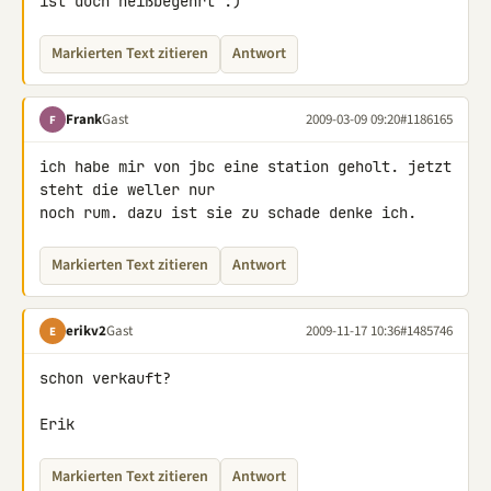
ist doch heißbegehrt :)
Markierten Text zitieren
Antwort
Frank
Gast
2009-03-09 09:20
#1186165
F
ich habe mir von jbc eine station geholt. jetzt 
steht die weller nur 

noch rum. dazu ist sie zu schade denke ich.
Markierten Text zitieren
Antwort
erikv2
Gast
2009-11-17 10:36
#1485746
E
schon verkauft?

Erik
Markierten Text zitieren
Antwort