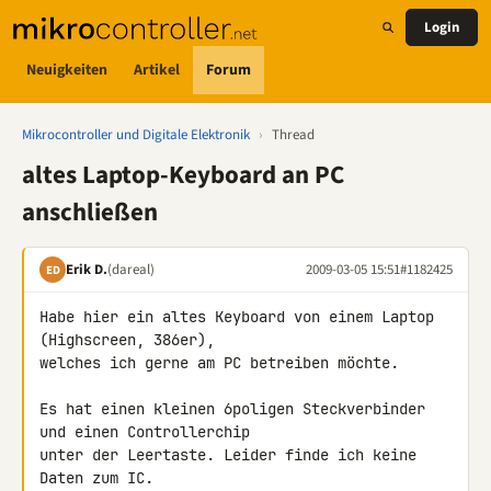
Login
Neuigkeiten
Artikel
Forum
Mikrocontroller und Digitale Elektronik
›
Thread
altes Laptop-Keyboard an PC
anschließen
Erik D.
(dareal)
2009-03-05 15:51
#1182425
ED
Habe hier ein altes Keyboard von einem Laptop 
(Highscreen, 386er), 

welches ich gerne am PC betreiben möchte.

Es hat einen kleinen 6poligen Steckverbinder 
und einen Controllerchip 

unter der Leertaste. Leider finde ich keine 
Daten zum IC.
