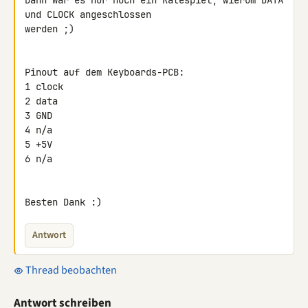
Dann war es nur noch ein Ratespiel, wierum DATA 
und CLOCK angeschlossen 

werden ;)

Pinout auf dem Keyboards-PCB:

1 clock

2 data

3 GND

4 n/a

5 +5V

6 n/a

Besten Dank :)
Antwort
Thread beobachten
Antwort schreiben