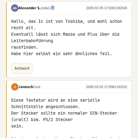
Alexander S.
(esko)
2009-03-05 17:03
#1182545
AS
Hallo, das Ic ist von Toshiba, und wohl schon 
recht alt.

Eventuell lässt sich Masse und Plus über die 
Leiterbahnführung 

rausfinden.

Habe hier selbst ein sehr ähnliches Teil.
Antwort
Janosch
Gast
2009-03-05 17:09
#1182552
J
Diese Tastatur wird an eine serielle 
Schnittstelle angeschlossen.

Der Stecker sollte ein normaler DIN-Stecker 
(uralt) bzw. PS/2 Stecker 

sein.
