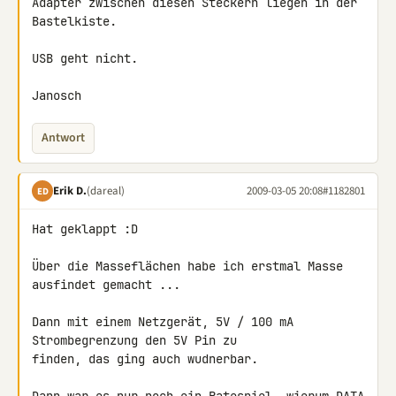
Adapter zwischen diesen Steckern liegen in der 
Bastelkiste.

USB geht nicht.

Janosch
Antwort
Erik D.
(dareal)
2009-03-05 20:08
#1182801
ED
Hat geklappt :D

Über die Masseflächen habe ich erstmal Masse 
ausfindet gemacht ...

Dann mit einem Netzgerät, 5V / 100 mA 
Strombegrenzung den 5V Pin zu 

finden, das ging auch wudnerbar.
