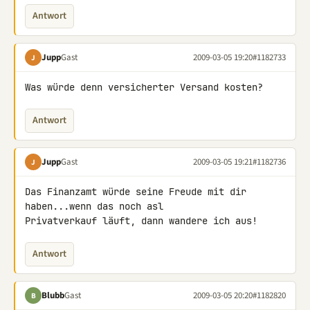
Antwort
Jupp
Gast
2009-03-05 19:20
#1182733
J
Was würde denn versicherter Versand kosten?
Antwort
Jupp
Gast
2009-03-05 19:21
#1182736
J
Das Finanzamt würde seine Freude mit dir 
haben...wenn das noch asl 

Privatverkauf läuft, dann wandere ich aus!
Antwort
Blubb
Gast
2009-03-05 20:20
#1182820
B