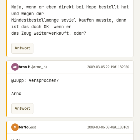
Naja, wenn er eben direkt bei Hope bestellt hat 
und wegen der 

Mindestbestellmenge soviel kaufen musste, dann 
ist das doch OK, wenn er 

das Zeug weiterverkauft, oder?
Antwort
Arno H.
(arno_h)
2009-03-05 22:19
#1182950
AH
@Jupp: Versprochen?

Arno
Antwort
MrNo
Gast
2009-03-06 08:48
#1183169
M