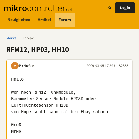
Login
Neuigkeiten
Artikel
Forum
Markt
›
Thread
RFM12, HP03, HH10
MrNo
Gast
2009-03-05 17:59
#1182633
M
Hallo,

wer noch RFM12 Funkmodule,

Barometer Sensor Module HP03D oder

Luftfeuchtesensor HH10D

von Hope sucht kann mal bei Ebay schaun

Gruß

MrNo