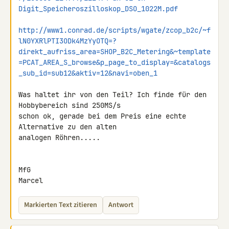
Digit_Speicheroszilloskop_DSO_1022M.pdf
http://www1.conrad.de/scripts/wgate/zcop_b2c/~f
lN0YXRlPTI3ODk4MzYyOTQ=?
direkt_aufriss_area=SHOP_B2C_Metering&~template
=PCAT_AREA_S_browse&p_page_to_display=&catalogs
_sub_id=sub12&aktiv=12&navi=oben_1
Was haltet ihr von den Teil? Ich finde für den 
Hobbybereich sind 250MS/s 

schon ok, gerade bei dem Preis eine echte 
Alternative zu den alten 

analogen Röhren.....

MfG

Marcel
Markierten Text zitieren
Antwort