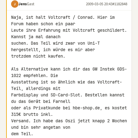
Jens
Gast
2009-03-05 20:43
#1182848
J
Naja, ist halt Voltcraft / Conrad. Hier im 
Forum haben schon ein paar 

Leute ihre Erfahrung mit Voltcraft geschildert. 
Kannst ja mal danach 

suchen. Das Teil wird zwar von Uni-T 
hergestellt, ich würde es mir aber 

trotzdem nicht kaufen.

Als Alternative kann ich dir das GW Instek GDS-
1022 empfehlen. Die 

Ausstattung ist so ähnlich wie das Voltcraft-
Teil, allerdings mit 

Farbdisplay und SD-Card-Slot. Bestellen kannst 
du das Gerät bei Farnell 

oder als Privatkunde bei hbe-shop.de, es kostet 
315€ brutto inkl. 

Versand. Ich habe das Oszi jetzt knapp 2 Wochen 
und bin sehr angetan von 

dem Teil.