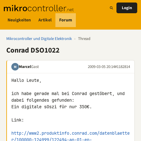
Login
Neuigkeiten
Artikel
Forum
Mikrocontroller und Digitale Elektronik
›
Thread
Conrad DSO1022
Marcel
Gast
2009-03-05 20:14
#1182814
M
Hallo Leute,

ich habe gerade mal bei Conrad gestöbert, und 
dabei folgendes gefunden: 

Ein digitale sOszi für nur 350€.

Link:

http://www2.produktinfo.conrad.com/datenblaette
r/100000-124999/122494-an-01-en-