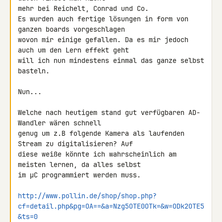
mehr bei Reichelt, Conrad und Co.

Es wurden auch fertige lösungen in form von 
ganzen boards vorgeschlagen 

wovon mir einige gefallen. Da es mir jedoch 
auch um den Lern effekt geht 

will ich nun mindestens einmal das ganze selbst 
basteln.

Nun...

Welche nach heutigem stand gut verfügbaren AD-
Wandler wären schnell 

genug um z.B folgende Kamera als laufenden 
Stream zu digitalisieren? Auf 

diese weiße könnte ich wahrscheinlich am 
meisten lernen, da alles selbst 

im µC programmiert werden muss.

http://www.pollin.de/shop/shop.php?
cf=detail.php&pg=OA==&a=Nzg5OTE0OTk=&w=ODk2OTE5
&ts=0