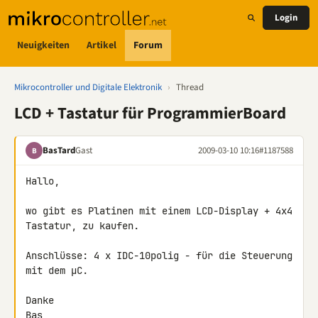
Login
Neuigkeiten
Artikel
Forum
Mikrocontroller und Digitale Elektronik
›
Thread
LCD + Tastatur für ProgrammierBoard
BasTard
Gast
2009-03-10 10:16
#1187588
B
Hallo,

wo gibt es Platinen mit einem LCD-Display + 4x4 
Tastatur, zu kaufen.

Anschlüsse: 4 x IDC-10polig - für die Steuerung 
mit dem µC.

Danke

Bas