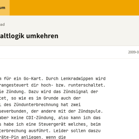
rum
ead
altlogik umkehren
2009-0
m für ein Go-Kart. Durch Lenkradwippen wird 

rangesteuert dir hoch- bzw. runterschaltet.

ie Zündung. Dazu wird das Zündsignal der 

tet, so wie es im Grunde auch der 

l des Zündunterbrechnung hat zwei 

severbunden, der andere mit der Zündspule. 

aber keine CDI-Zündung, also kann ich das 

s habe ich eine Steuergerät welches, beim 

terbrechung ausführt. Leider sollen daszu 

äte-Pin anliegen, wenn die 
