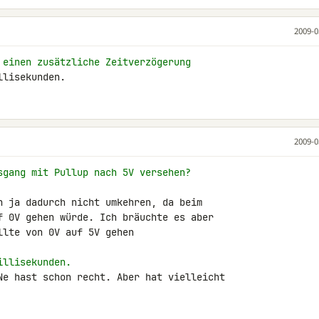
2009-0
 einen zusätzliche Zeitverzögerung
llisekunden.
2009-0
sgang mit Pullup nach 5V versehen?
h ja dadurch nicht umkehren, da beim 

f 0V gehen würde. Ich bräuchte es aber 

lte von 0V auf 5V gehen

illisekunden.
Ne hast schon recht. Aber hat vielleicht 
