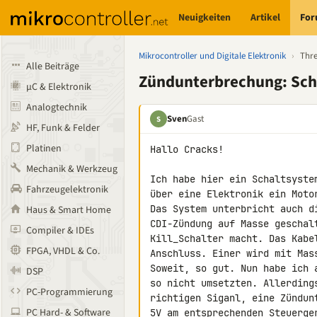
Neuigkeiten
Artikel
Fo
Mikrocontroller und Digitale Elektronik
›
Thr
Alle Beiträge
Zündunterbrechung: Sch
µC & Elektronik
Analogtechnik
Sven
Gast
S
HF, Funk & Felder
Platinen
Hallo Cracks!

Mechanik & Werkzeug
Ich habe hier ein Schaltsyste
Fahrzeugelektronik
über eine Elektronik ein Moto
Das System unterbricht auch d
Haus & Smart Home
CDI-Zündung auf Masse geschal
Compiler & IDEs
Kill_Schalter macht. Das Kabe
FPGA, VHDL & Co.
Anschluss. Einer wird mit Mas
Soweit, so gut. Nun habe ich 
DSP
so nicht umsetzten. Allerding
PC-Programmierung
richtigen Siganl, eine Zündun
PC Hard- & Software
5V am entsprechenden Steuerger