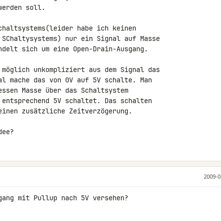
erden soll.

chaltsystems(leider habe ich keinen 

 SChaltysystems) nur ein Signal auf Masse 

ndelt sich um eine Open-Drain-Ausgang.

 möglich unkompliziert aus dem Signal das 

al mache das von 0V auf 5V schalte. Man 

essen Masse über das Schaltsystem 

 entsprechend 5V schaltet. Das schalten 

einen zusätzliche Zeitverzögerung.

dee?
2009-0
gang mit Pullup nach 5V versehen?