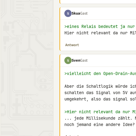
Skua
Gast
S
>eines Relais bedeutet ja nur
Hier nicht relevant da nur Mi
Antwort
Sven
Gast
S
>vielleicht den Open-Drain-Au
Aber die Schaltlogik würde ic
schalten das Signal von 5V au
umgekehrt, also das signal sol
>Hier nicht relevant da nur M
... jede Millisekunde zählt. 
noch jemand eine andere Idee?