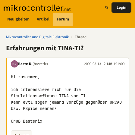
Login
Neuigkeiten
Artikel
Forum
Mikrocontroller und Digitale Elektronik
›
Thread
Erfahrungen mit TINA-TI?
Baste R.
(basterix)
2009-03-13 12:14
#1191900
BR
Hi zusammen,

ich interessiere mich für die 
Simulationssoftware TINA von TI.

Kann evtl sogar jemand Vorzüge gegenüber ORCAD 
bzw. PSpice nennen?

Gruß Basterix