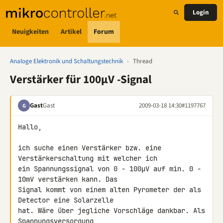
Login
Neuigkeiten
Artikel
Forum
Analoge Elektronik und Schaltungstechnik
›
Thread
Verstärker für 100µV -Signal
Gast
Gast
2009-03-18 14:30
#1197767
G
Hallo,

ich suche einen Verstärker bzw. eine 
Verstärkerschaltung mit welcher ich 

ein Spannungssignal von 0 - 100µV auf min. 0 - 
10mV verstärken kann. Das 

Signal kommt von einem alten Pyrometer der als 
Detector eine Solarzelle 

hat. Wäre über jegliche Vorschläge dankbar. Als 
Spannungsversorgung 
