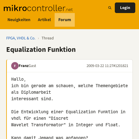
Login
Neuigkeiten
Artikel
Forum
FPGA, VHDL & Co.
›
Thread
Equalization Funktion
Franz
Gast
2009-03-22 11:27
#1201821
F
Hallo,

ich bin gerade am schauen, welche Themengebiete 
als Diplomarbeit 

interessant sind.

Die Entwicklung einer Equalization Funktion in 
vhdl für einen "Discret 

Wavelet Transformator" in Integer und Float.

Kann damit Jemand was anfangen?
