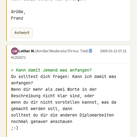
Grüße,

Franz
Antwort
Lothar M.
(lkmiller)
Moderator
(Firma: Titel)
2009-03-23 07:15
LM
#1202671
> Kann damit Jemand was anfangen?
Du solltest dich fragen: Kann 
ich
 damit was 
anfangen?

Wenn dir mehr als zwei Worte in der 
Beschreibung nicht klar sind, oder 

wenn du dir nicht vorstellen kannst, was da 
gemacht werden soll, dann 

solltest du dir die anderen Diplomarbeiten 
nochmal genauer anschauen 

;-)