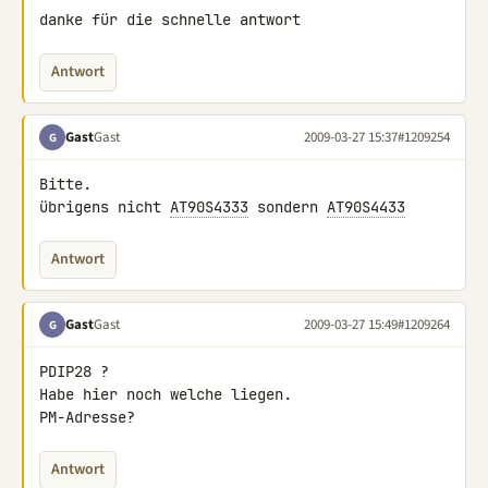
danke für die schnelle antwort
Antwort
Gast
Gast
2009-03-27 15:37
#1209254
G
Bitte.

übrigens nicht 
AT90S4333
 sondern 
AT90S4433
Antwort
Gast
Gast
2009-03-27 15:49
#1209264
G
PDIP28 ?

Habe hier noch welche liegen.

PM-Adresse?
Antwort