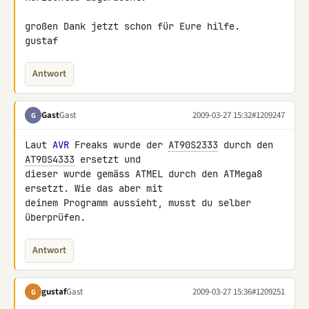
großen Dank jetzt schon für Eure hilfe.

gustaf
Antwort
Gast
Gast
2009-03-27 15:32
#1209247
G
Laut 
AVR
 Freaks wurde der 
AT90S2333
 durch den 
AT90S4333
 ersetzt und 

dieser wurde gemäss ATMEL durch den ATMega8 
ersetzt. Wie das aber mit 

deinem Programm aussieht, musst du selber 
überprüfen.
Antwort
gustaf
Gast
2009-03-27 15:36
#1209251
G