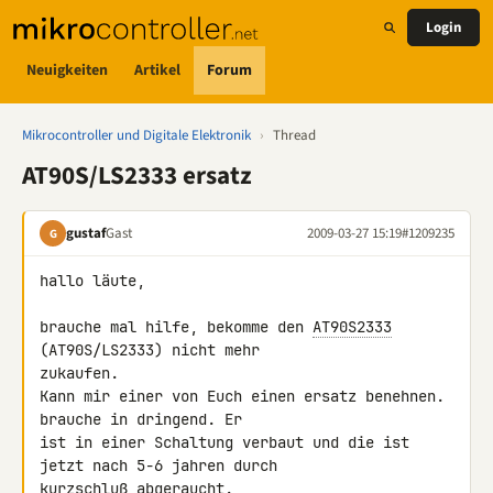
Login
Neuigkeiten
Artikel
Forum
Mikrocontroller und Digitale Elektronik
›
Thread
AT90S/LS2333 ersatz
gustaf
Gast
2009-03-27 15:19
#1209235
G
hallo läute,

brauche mal hilfe, bekomme den 
AT90S2333
(AT90S/LS2333) nicht mehr 

zukaufen.

Kann mir einer von Euch einen ersatz benehnen. 
brauche in dringend. Er 

ist in einer Schaltung verbaut und die ist 
jetzt nach 5-6 jahren durch 

kurzschluß abgeraucht.
