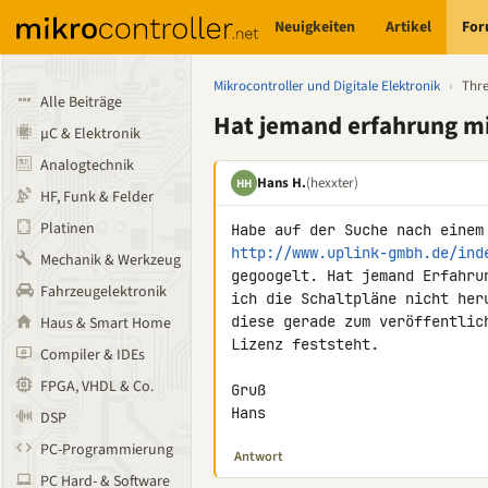
Neuigkeiten
Artikel
Fo
Mikrocontroller und Digitale Elektronik
›
Thr
Alle Beiträge
Hat jemand erfahrung m
µC & Elektronik
Analogtechnik
Hans H.
(hexxter)
HH
HF, Funk & Felder
Platinen
http://www.uplink-gmbh.de/ind
Mechanik & Werkzeug
gegoogelt. Hat jemand Erfahru
Fahrzeugelektronik
ich die Schaltpläne nicht her
diese gerade zum veröffentlic
Haus & Smart Home
Lizenz feststeht.

Compiler & IDEs
FPGA, VHDL & Co.
Gruß

Hans
DSP
PC-Programmierung
Antwort
PC Hard- & Software