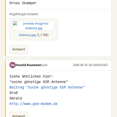
Gruss Skamper
Angehängte Dateien:
(1,7 MB)
Antenna.jpg
Antwort
Harald Naumann
Gast
2009-09-30 18:23
#1431567
HN
Siehe ähnliches hier:

Beitrag "suche günstige GSM Antenne"
Gruß

http://www.gsm-modem.de
Antwort