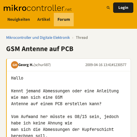
Login
Neuigkeiten
Artikel
Forum
Mikrocontroller und Digitale Elektronik
›
Thread
GSM Antenne auf PCB
Georg H.
(schurli87)
2009-04-16 13:41
#1230577
GH
Hallo

Kennt jemand Abmessungen oder eine Anleitung 
wie man sich eine GSM 

Antenne auf einem PCB erstellen kann?

Vom Aufwand her müsste es 08/15 sein, jedoch 
habe ich keine Ahnung wie 

man sich die Abmessungen der Kupferschicht 
berechnen soll.
