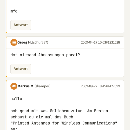
mfg
Antwort
Georg H.
(schurli87)
2009-04-17 10:03
#1231528
GH
Hat niemand Abmessungen parat?
Antwort
Markus M.
(skamper)
2009-09-27 18:45
#1427699
MM
hallo

hab grad mit was änlichem zutun. Am Besten 
schaust du dir mal das Buch 

"Printed Antennas for Wireless Communications" 
an:
