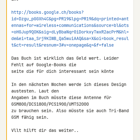
http://books.google.ch/books?
id=Dzgu_pGGXh4C&pg=PR19&lpg=PR19&dq=printed+ant
ennas+for+wireless+communications&source=bl&ots
=oHGJup9QOK&sig=dLyBbaNqr0iDorkxyTwxR2acPrM&hl=
de&ei=taa_Srj9KIWB_Qa5wuiAAQ&sa=X&oi=book_resul
t&ct=result&resnum=3#v=onepage&q=&f=false
Das Buch ist wirklich das Geld wert. Leider 
Fehlt auf Google-Books die 

seite die für dich interessant sein könte

In den nächsten Wochen werde ich dieses Design 
austesten. Laut den 

Angaben im Buch müsste diese Antenne für 
GSM800/DCS1800/PCS1900/UMTS2000 

zu brauchen sein. Also müsste sie auch Tri-Band 
GSM fähig sein.

Vllt hilft dir das weiter..
