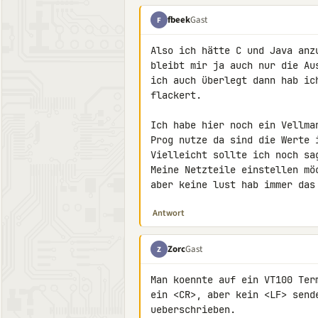
fbeek
Gast
F
Also ich hätte C und Java anz
bleibt mir ja auch nur die Au
ich auch überlegt dann hab ic
flackert.

Ich habe hier noch ein Vellma
Prog nutze da sind die Werte 
Vielleicht sollte ich noch sa
Meine Netzteile einstellen mö
aber keine lust hab immer das
Antwort
Zorc
Gast
Z
Man koennte auf ein VT100 Ter
ein <CR>, aber kein <LF> sende
ueberschrieben.