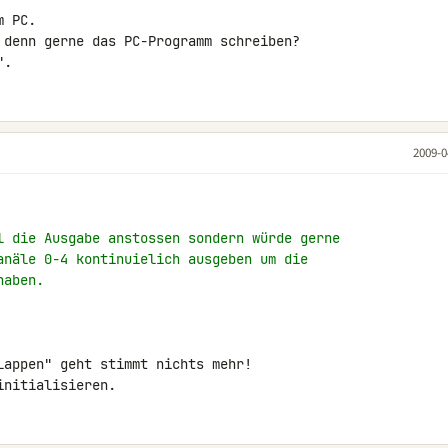
 PC.

 denn gerne das PC-Programm schreiben?

".
2009-0
l die Ausgabe anstossen sondern würde gerne
anäle 0-4 kontinuielich ausgeben um die
haben.
Lappen" geht stimmt nichts mehr!

initialisieren.