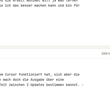
nd die Arbeit abnimmt will ja was lernen 

ie ich das besser machen kann und bin für 

2009-0
em Cursor funktioniert hat, sich aber die 

n mach doch die Ausgabe über eine 

Zeit zwischen 2 Updates bestimmen kannst. - 
