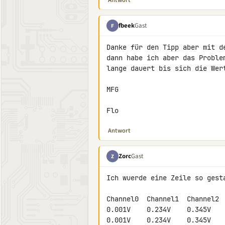
Antwort
fbeek
Gast
F
Danke für den Tipp aber mit d
dann habe ich aber das Proble
lange dauert bis sich die Wert
MFG

Flo
Antwort
Zorc
Gast
Z
Ich wuerde eine Zeile so gesta
Channel0  Channel1  Channel2  
0.001V    0.234V    0.345V    
0.001V    0.234V    0.345V    