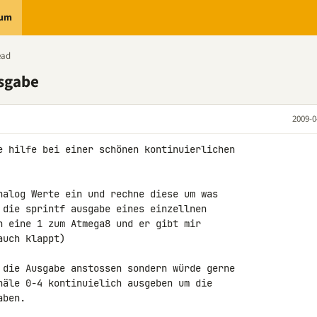
rum
ead
usgabe
2009-0
e hilfe bei einer schönen kontinuierlichen 

nalog Werte ein und rechne diese um was 

 die sprintf ausgabe eines einzellnen 

h eine 1 zum Atmega8 und er gibt mir 

uch klappt)

 die Ausgabe anstossen sondern würde gerne 

näle 0-4 kontinuielich ausgeben um die 

ben.
