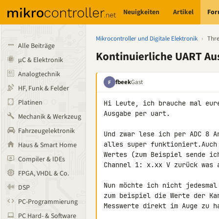
Neuigkeiten
Artikel
Fo
Mikrocontroller und Digitale Elektronik
›
Thr
Alle Beiträge
Kontinuierliche UART A
µC & Elektronik
Analogtechnik
fbeek
Gast
F
HF, Funk & Felder
Platinen
Hi Leute, ich brauche mal eur
Ausgabe per uart.

Mechanik & Werkzeug
Fahrzeugelektronik
Und zwar lese ich per ADC 8 A
alles super funktioniert.Auch
Haus & Smart Home
Wertes (zum Beispiel sende ic
Compiler & IDEs
Channel 1: x.xx V zurück was a
FPGA, VHDL & Co.
Nun möchte ich nicht jedesmal
DSP
zum beispiel die Werte der Ka
PC-Programmierung
Messwerte direkt im Auge zu ha
PC Hard- & Software