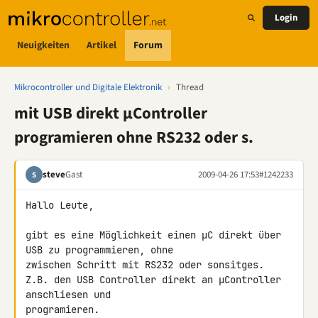
Login
Neuigkeiten
Artikel
Forum
Mikrocontroller und Digitale Elektronik
›
Thread
mit USB direkt µController
programieren ohne RS232 oder s.
steve
Gast
2009-04-26 17:53
#1242233
S
Hallo Leute,

gibt es eine Möglichkeit einen µC direkt über 
USB zu programmieren, ohne 

zwischen Schritt mit RS232 oder sonsitges.

Z.B. den USB Controller direkt an µController 
anschliesen und 

programieren.
