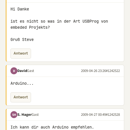
Hi Danke

ist es nicht so was in der Art USBProg von 
embeded Projekts?

Gruß Steve
Antwort
David
Gast
2009-04-26 23:26
#1242522
D
Arduino...
Antwort
S. Hager
Gast
2009-04-27 00:49
#1242528
SH
Ich kann dir auch Arduino empfehlen.
