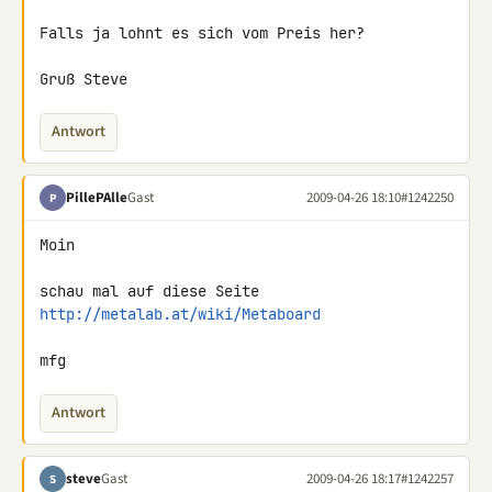
Falls ja lohnt es sich vom Preis her?

Gruß Steve
Antwort
PillePAlle
Gast
2009-04-26 18:10
#1242250
P
Moin

schau mal auf diese Seite 
http://metalab.at/wiki/Metaboard
mfg
Antwort
steve
Gast
2009-04-26 18:17
#1242257
S