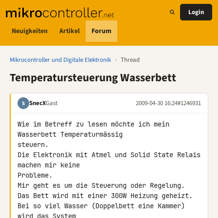
Login
Neuigkeiten
Artikel
Forum
Mikrocontroller und Digitale Elektronik
›
Thread
Temperatursteuerung Wasserbett
SnecX
Gast
2009-04-30 16:24
#1246931
S
Wie im Betreff zu lesen möchte ich mein 
Wasserbett Temperaturmässig 

steuern.

Die Elektronik mit Atmel und Solid State Relais 
machen mir keine 

Probleme.

Mir geht es um die Steuerung oder Regelung.

Das Bett wird mit einer 300W Heizung geheizt.

Bei so viel Wasser (Doppelbett eine Kammer) 
wird das System 
