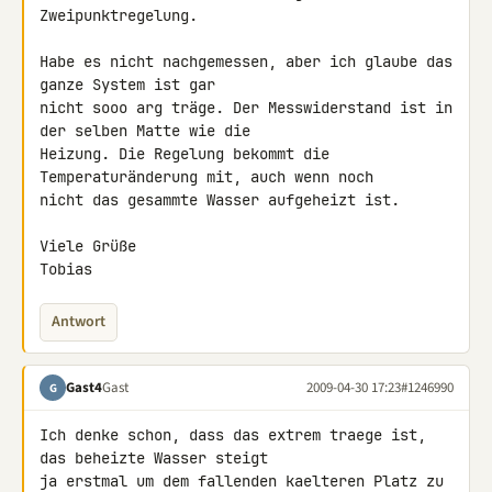
Zweipunktregelung.

Habe es nicht nachgemessen, aber ich glaube das 
ganze System ist gar 

nicht sooo arg träge. Der Messwiderstand ist in 
der selben Matte wie die 

Heizung. Die Regelung bekommt die 
Temperaturänderung mit, auch wenn noch 

nicht das gesammte Wasser aufgeheizt ist.

Viele Grüße

Tobias
Antwort
Gast4
Gast
2009-04-30 17:23
#1246990
G
Ich denke schon, dass das extrem traege ist, 
das beheizte Wasser steigt 

ja erstmal um dem fallenden kaelteren Platz zu 