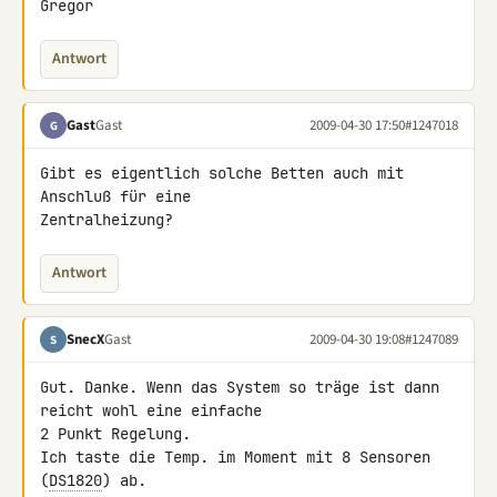
Gregor
Antwort
Gast
Gast
2009-04-30 17:50
#1247018
G
Gibt es eigentlich solche Betten auch mit 
Anschluß für eine 

Zentralheizung?
Antwort
SnecX
Gast
2009-04-30 19:08
#1247089
S
Gut. Danke. Wenn das System so träge ist dann 
reicht wohl eine einfache 

2 Punkt Regelung.

Ich taste die Temp. im Moment mit 8 Sensoren 
(
DS1820
) ab.
