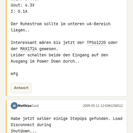
Uout: 4.3V

I: 0.1A

Der Ruhestrom sollte im unteren uA-Bereich 
liegen..

Interessant wären bis jetzt der 
TPS61220
 oder 
der 
MAX1724
 gewesen. 

Leider schalten beide den Eingang auf den 
Ausgang im Power Down durch..

mfg
Antwort
Mathias
Gast
2009-05-11 12:03
#1258512
M
Habe jetzt selber einige StepUps gefunden. Load 
Disconnect during 

Shutdown...
