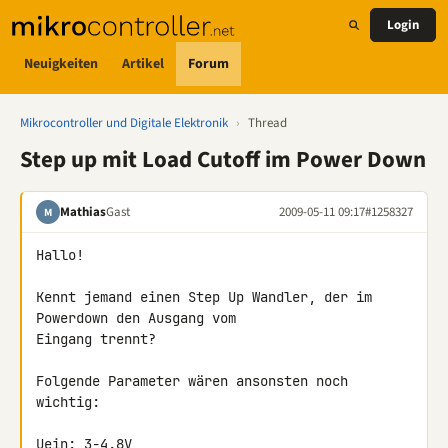
Login
Neuigkeiten
Artikel
Forum
Mikrocontroller und Digitale Elektronik
›
Thread
Step up mit Load Cutoff im Power Down
Mathias
Gast
2009-05-11 09:17
#1258327
M
Hallo!

Kennt jemand einen Step Up Wandler, der im 
Powerdown den Ausgang vom 

Eingang trennt?

Folgende Parameter wären ansonsten noch 
wichtig:

Uein: 3-4.8V
