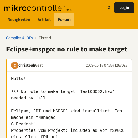
Login
Neuigkeiten
Artikel
Forum
Compiler & IDEs
›
Thread
Eclipse+mspgcc no rule to make target
christoph
Gast
2009-05-18 07:33
#1267023
C
Hallo!

*** No rule to make target `Test00002.hex', 
needed by `all'.

Eclipse, CDT und MSPGCC sind installiert. Ich 
mache ein "Managed 

C-Project"

Properties vom Projekt: includepfad vom MSPGCC 
einstellen, CPU bei 
