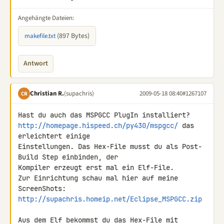
Angehängte Dateien:
(897 Bytes)
makefile.txt
Antwort
Christian R.
(supachris)
2009-05-18 08:40
#1267107
CR
http://homepage.hispeed.ch/py430/mspgcc/
 das 
erleichtert einige 

Einstellungen. Das Hex-File musst du als Post-
Build Step einbinden, der 

Kompiler erzeugt erst mal ein Elf-File.

Zur Einrichtung schau mal hier auf meine 
http://supachris.homeip.net/Eclipse_MSPGCC.zip
Aus dem Elf bekommst du das Hex-File mit 