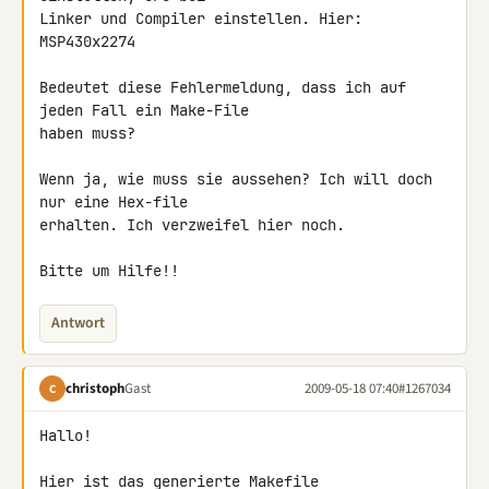
Linker und Compiler einstellen. Hier: 
MSP430x2274

Bedeutet diese Fehlermeldung, dass ich auf 
jeden Fall ein Make-File 

haben muss?

Wenn ja, wie muss sie aussehen? Ich will doch 
nur eine Hex-file 

erhalten. Ich verzweifel hier noch.

Bitte um Hilfe!!
Antwort
christoph
Gast
2009-05-18 07:40
#1267034
C
Hallo!

Hier ist das generierte Makefile