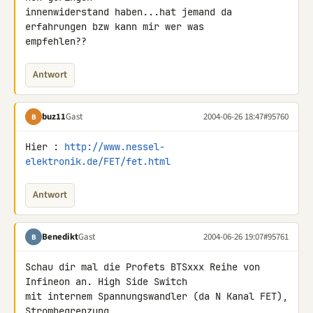
innenwiderstand haben...hat jemand da 
erfahrungen bzw kann mir wer was

empfehlen??
Antwort
buz11
Gast
2004-06-26 18:47
#95760
B
Hier : 
http://www.nessel-
elektronik.de/FET/fet.html
Antwort
Benedikt
Gast
2004-06-26 19:07
#95761
B
Schau dir mal die Profets BTSxxx Reihe von 
Infineon an. High Side Switch

mit internem Spannungswandler (da N Kanal FET), 
Strombegrenzung,
