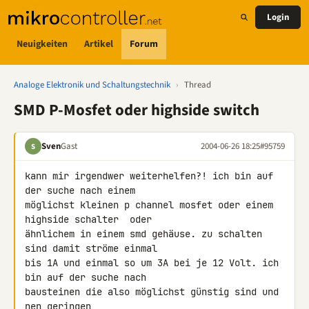
Login
Neuigkeiten
Artikel
Forum
Analoge Elektronik und Schaltungstechnik
›
Thread
SMD P-Mosfet oder highside switch
Sven
Gast
2004-06-26 18:25
#95759
S
kann mir irgendwer weiterhelfen?! ich bin auf 
der suche nach einem

möglichst kleinen p channel mosfet oder einem 
highside schalter  oder

ähnlichem in einem smd gehäuse. zu schalten 
sind damit ströme einmal

bis 1A und einmal so um 3A bei je 12 Volt. ich 
bin auf der suche nach

bausteinen die also möglichst günstig sind und 
nen geringen
