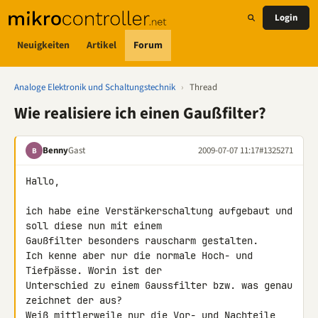
Login
Neuigkeiten
Artikel
Forum
Analoge Elektronik und Schaltungstechnik
›
Thread
Wie realisiere ich einen Gaußfilter?
Benny
Gast
2009-07-07 11:17
#1325271
B
Hallo,

ich habe eine Verstärkerschaltung aufgebaut und 
soll diese nun mit einem 

Gaußfilter besonders rauscharm gestalten.

Ich kenne aber nur die normale Hoch- und 
Tiefpässe. Worin ist der 

Unterschied zu einem Gaussfilter bzw. was genau 
zeichnet der aus?

Weiß mittlerweile nur die Vor- und Nachteile 