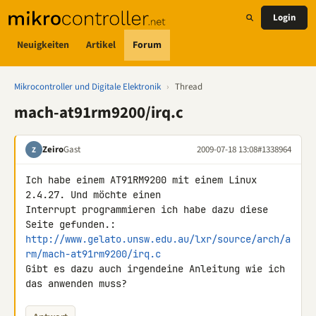
Login
Neuigkeiten
Artikel
Forum
Mikrocontroller und Digitale Elektronik
›
Thread
mach-at91rm9200/irq.c
Zeiro
Gast
2009-07-18 13:08
#1338964
Z
Ich habe einem AT91RM9200 mit einem Linux 
2.4.27. Und möchte einen 

Interrupt programmieren ich habe dazu diese 
http://www.gelato.unsw.edu.au/lxr/source/arch/a
rm/mach-at91rm9200/irq.c
Gibt es dazu auch irgendeine Anleitung wie ich 
das anwenden muss?