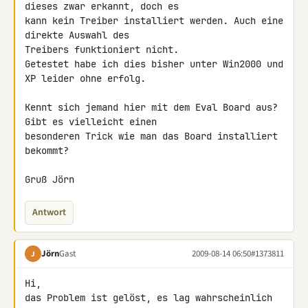
dieses zwar erkannt, doch es 

kann kein Treiber installiert werden. Auch eine 
direkte Auswahl des 

Treibers funktioniert nicht.

Getestet habe ich dies bisher unter Win2000 und 
XP leider ohne erfolg.

Kennt sich jemand hier mit dem Eval Board aus? 
Gibt es vielleicht einen 

besonderen Trick wie man das Board installiert 
bekommt?

Gruß Jörn
Antwort
Jörn
Gast
2009-08-14 06:50
#1373811
J
Hi,

das Problem ist gelöst, es lag wahrscheinlich 