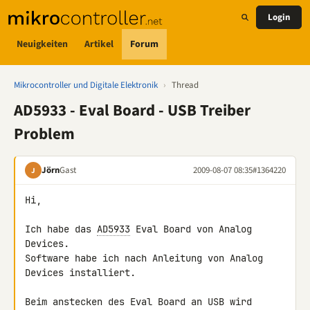
Login
Neuigkeiten
Artikel
Forum
Mikrocontroller und Digitale Elektronik
›
Thread
AD5933 - Eval Board - USB Treiber
Problem
Jörn
Gast
2009-08-07 08:35
#1364220
J
Hi,

Ich habe das 
AD5933
 Eval Board von Analog 
Devices.

Software habe ich nach Anleitung von Analog 
Devices installiert.

Beim anstecken des Eval Board an USB wird 