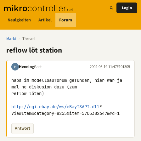
Login
Neuigkeiten
Artikel
Forum
Markt
›
Thread
reflow löt station
Henning
Gast
2004-06-19 11:47
#101305
H
habs im modellbauforum gefunden, hier war ja 
mal ne diskusion dazu (zum

reflow löten)

http://cgi.ebay.de/ws/eBayISAPI.dll
?

ViewItem&category=8255&item=5705382647&rd=1
Antwort