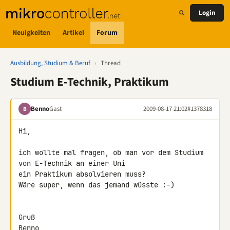
Login
Neuigkeiten
Artikel
Forum
Ausbildung, Studium & Beruf
›
Thread
Studium E-Technik, Praktikum
Benno
Gast
2009-08-17 21:02
#1378318
B
Hi,

ich wollte mal fragen, ob man vor dem Studium 
von E-Technik an einer Uni 

ein Praktikum absolvieren muss?

Wäre super, wenn das jemand wüsste :-)

Gruß

Benno