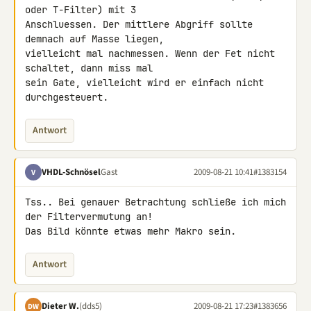
oder T-Filter) mit 3 

Anschluessen. Der mittlere Abgriff sollte 
demnach auf Masse liegen, 

vielleicht mal nachmessen. Wenn der Fet nicht 
schaltet, dann miss mal 

sein Gate, vielleicht wird er einfach nicht 
durchgesteuert.
Antwort
VHDL-Schnösel
Gast
2009-08-21 10:41
#1383154
V
Tss.. Bei genauer Betrachtung schließe ich mich 
der Filtervermutung an!

Das Bild könnte etwas mehr Makro sein.
Antwort
Dieter W.
(dds5)
2009-08-21 17:23
#1383656
DW