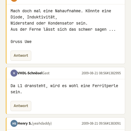
Mach doch mal eine Nahaufnahme. Könnte eine 
Diode, Induktivität, 

Widerstand oder Kondensator sein.

Aus der Ferne lässt sich das schwer sagen ...

Gruss Uwe
Antwort
VHDL-Schnösel
Gast
2009-08-21 08:56
#1382995
V
Da L1 dransteht, wird es wohl eine Ferritperle 
sein.
Antwort
Henry S.
(yeahdaddy)
2009-08-21 09:56
#1383091
HS