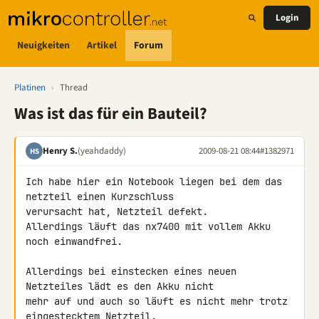
Login
Neuigkeiten
Artikel
Forum
Platinen
›
Thread
Was ist das für ein Bauteil?
Henry S.
(yeahdaddy)
2009-08-21 08:44
#1382971
HS
Ich habe hier ein Notebook liegen bei dem das 
netzteil einen Kurzschluss 

verursacht hat, Netzteil defekt.

Allerdings läuft das nx7400 mit vollem Akku 
noch einwandfrei.

Allerdings bei einstecken eines neuen 
Netzteiles lädt es den Akku nicht 

mehr auf und auch so läuft es nicht mehr trotz 
eingestecktem Netzteil.
