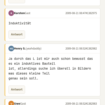
Karsten
Gast
2009-08-21 08:47
#1382975
K
Induktivität
Antwort
Henry S.
(yeahdaddy)
2009-08-21 08:52
#1382982
HS
Ja durch das L ist mir auch schon bewusst das 
es ein induktives Bauteil 

ist, allerdings suche ich überall in Bildern 
was dieses kleine Teil 

genau sein soll.
Antwort
Uwe
Gast
2009-08-21 08:52
#1382983
U