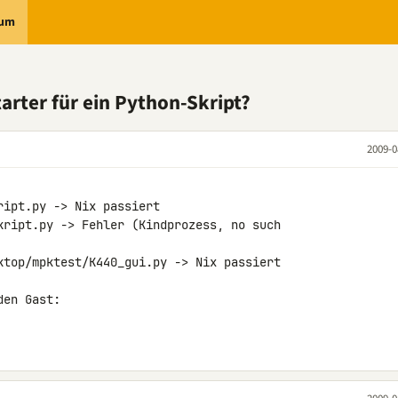
rum
arter für ein Python-Skript?
2009-0
ipt.py -> Nix passiert

kript.py -> Fehler (Kindprozess, no such 

ktop/mpktest/K440_gui.py -> Nix passiert

en Gast:
