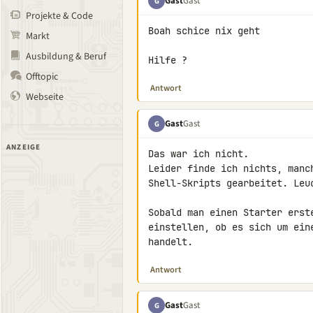
Gast
Gast
G
Projekte & Code
Boah schice nix geht

Markt
Ausbildung & Beruf
Hilfe ?
Offtopic
Antwort
Webseite
Gast
Gast
G
ANZEIGE
Das war ich nicht.

Leider finde ich nichts, manc
Shell-Skripts gearbeitet. Leuc
Sobald man einen Starter erst
einstellen, ob es sich um ein
handelt.
Antwort
Gast
Gast
G