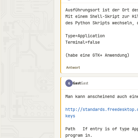
Ausführungsort ist der Ort des
Mit einem Shell-Skript zur Hi
des Python Skripts wechseln, d
Type=Application

Terminal=false

(habe eine GTK+ Anwendung)
Antwort
Gast
Gast
G
Man kann anscheinend auch eine
http://standards.freedesktop.
keys
Path   If entry is of type Ap
program in.