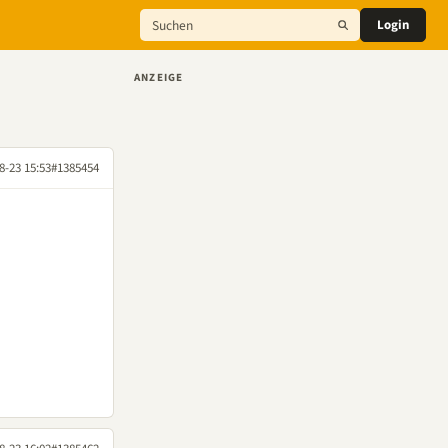
Login
ANZEIGE
8-23 15:53
#1385454