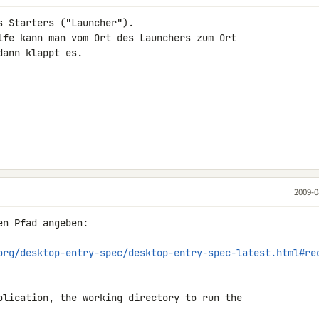
 Starters ("Launcher").

lfe kann man vom Ort des Launchers zum Ort 

ann klappt es.

2009-0
n Pfad angeben:

org/desktop-entry-spec/desktop-entry-spec-latest.html#re
plication, the working directory to run the 
