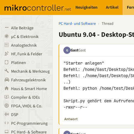
Neuigkeiten
Artikel
Fo
PC Hard- und Software
›
Thread
Alle Beiträge
Ubuntu 9.04 - Desktop-St
µC & Elektronik
Analogtechnik
Gast
Gast
G
HF, Funk & Felder
Platinen
"Starter anlegen"

Befehl: /home/Gast/Desktop/Skr
Mechanik & Werkzeug
Befehl: ./home/Gast/Desktop/S
Fahrzeugelektronik
..)

Befehl: python /home/test/Des
Haus & Smart Home
Compiler & IDEs
Skript.py gehört dem Aufrufend
FPGA, VHDL & Co.
-rwxr--r--
DSP
Antwort
PC-Programmierung
PC Hard- & Software