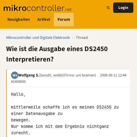
Login
Neuigkeiten
Artikel
Forum
Mikrocontroller und Digitale Elektronik
›
Thread
Wie ist die Ausgabe eines DS2450
Interpretieren?
Wolfgang S.
(bandit_wolle)
(Firma: uni bremen)
2009-09-11 12:44
WS
#1409695
Hallo,

mittlerweile schaffe ich es meinen 
DS2450
 zu 
einer Datenausgabe zu 

bewegen.

Nur komme ich mit dem Ergebnis nichtganz 
zurecht.
