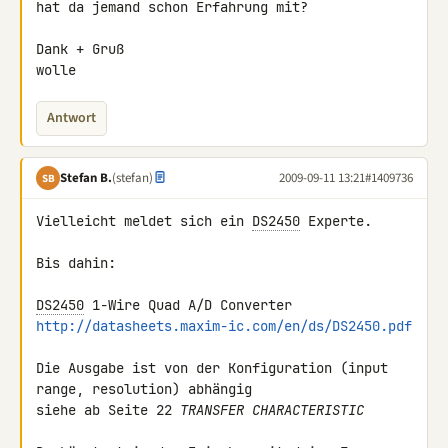
hat da jemand schon Erfahrung mit?

Dank + Gruß

wolle
Antwort
Stefan B.
(stefan)
2009-09-11 13:21
#1409736
SB
Vielleicht meldet sich ein 
DS2450
 Experte.

Bis dahin:

DS2450
http://datasheets.maxim-ic.com/en/ds/DS2450.pdf
Die Ausgabe ist von der Konfiguration (input 
range, resolution) abhängig 

siehe ab Seite 22 
TRANSFER CHARACTERISTIC