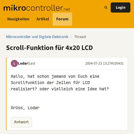
Login
Neuigkeiten
Artikel
Forum
Mikrocontroller und Digitale Elektronik
›
Thread
Scroll-Funktion für 4x20 LCD
Lodar
Gast
2004-07-23 13:27
#105431
L
Hallo, hat schon jemand von Euch eine 
Scrollfunktion der Zeilen für LCD

realisiert? oder vielleich eine Idee hat?

Grüss, Lodar
Antwort