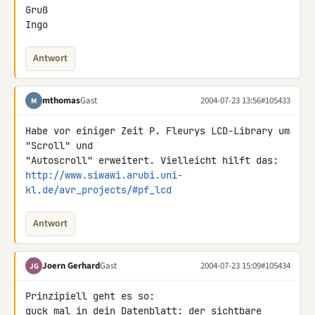
Gruß

Ingo
Antwort
mthomas
Gast
2004-07-23 13:56
#105433
M
Habe vor einiger Zeit P. Fleurys LCD-Library um 
"Scroll" und

http://www.siwawi.arubi.uni-
kl.de/avr_projects/#pf_lcd
Antwort
Joern Gerhard
Gast
2004-07-23 15:09
#105434
JG
Prinzipiell geht es so:

guck mal in dein Datenblatt: der sichtbare 