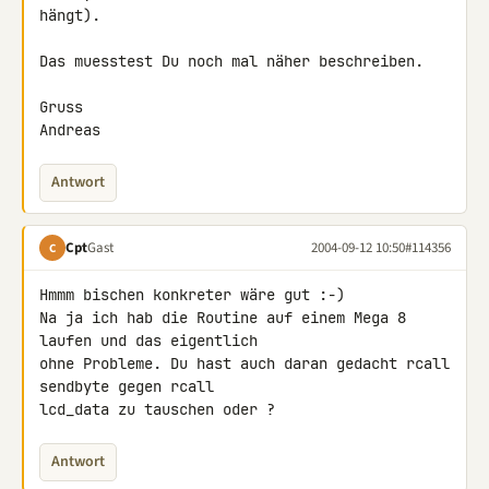
hängt).

Das muesstest Du noch mal näher beschreiben.

Gruss

Andreas
Antwort
Cpt
Gast
2004-09-12 10:50
#114356
C
Hmmm bischen konkreter wäre gut :-)

Na ja ich hab die Routine auf einem Mega 8 
laufen und das eigentlich

ohne Probleme. Du hast auch daran gedacht rcall 
sendbyte gegen rcall

lcd_data zu tauschen oder ?
Antwort