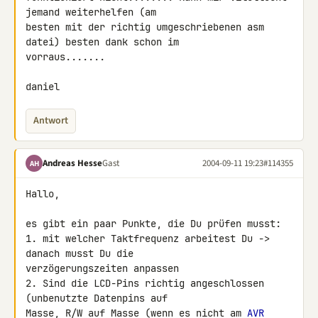
jemand weiterhelfen (am

besten mit der richtig umgeschriebenen asm 
datei) besten dank schon im

vorraus.......

daniel
Antwort
Andreas Hesse
Gast
2004-09-11 19:23
#114355
AH
Hallo,

es gibt ein paar Punkte, die Du prüfen musst:

1. mit welcher Taktfrequenz arbeitest Du -> 
danach musst Du die

verzögerungszeiten anpassen

2. Sind die LCD-Pins richtig angeschlossen 
(unbenutzte Datenpins auf

Masse, R/W auf Masse (wenn es nicht am 
AVR