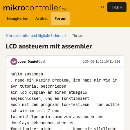
Login
Neuigkeiten
Artikel
Forum
Mikrocontroller und Digitale Elektronik
›
Thread
LCD ansteuern mit assembler
Loser Daniel
Gast
2004-09-11 19:10
#114354
LD
hallo zusammen

..habe ein kleine problem, ich habe mir wie im 
avr tutorial beschrieben

ein lcd dysplay an einen atmega16 
angeschlossen, und es funktioniert

auch mit dem programm lcd-test.asm   nun wollte 
ich wie im teil 7 des

tutorial lpm-print.asm zum ansteuern des 
dysplays gebrauchen aber es

funktioniert nicht........ kann mir vilellecht 