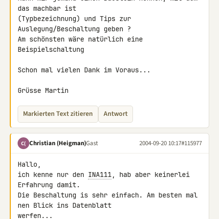
das machbar ist

(Typbezeichnung) und Tips zur 
Auslegung/Beschaltung geben ?

Am schönsten wäre natürlich eine 
Beispielschaltung

Schon mal vielen Dank im Voraus...

Grüsse Martin
Markierten Text zitieren
Antwort
Christian (Heigman)
Gast
2004-09-20 10:17
#115977
C(
Hallo,

ich kenne nur den 
INA111
, hab aber keinerlei 
Erfahrung damit.

Die Beschaltung is sehr einfach. Am besten mal 
nen Blick ins Datenblatt

werfen...
