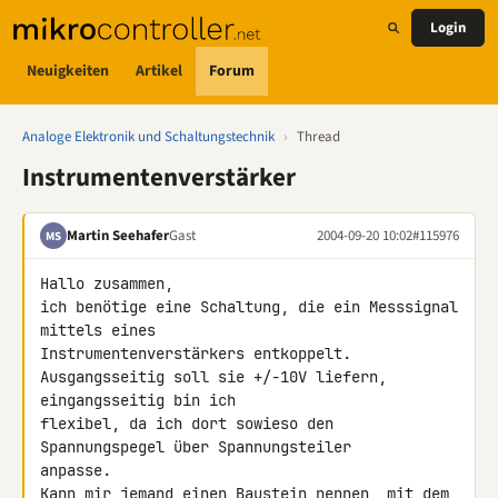
Login
Neuigkeiten
Artikel
Forum
Analoge Elektronik und Schaltungstechnik
›
Thread
Instrumentenverstärker
Martin Seehafer
Gast
2004-09-20 10:02
#115976
MS
Hallo zusammen,

ich benötige eine Schaltung, die ein Messsignal 
mittels eines

Instrumentenverstärkers entkoppelt.

Ausgangsseitig soll sie +/-10V liefern, 
eingangsseitig bin ich

flexibel, da ich dort sowieso den 
Spannungspegel über Spannungsteiler

anpasse.

Kann mir jemand einen Baustein nennen, mit dem 