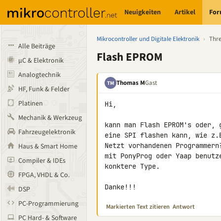
Neuigkeiten
Artikel
Fo
Mikrocontroller und Digitale Elektronik
›
Thr
Alle Beiträge
Flash EPROM
µC & Elektronik
Analogtechnik
Thomas M
Gast
TM
HF, Funk & Felder
Platinen
Hi,

Mechanik & Werkzeug
kann man Flash EPROM's oder, 
Fahrzeugelektronik
eine SPI flashen kann, wie z.
Netzt vorhandenen Programmern
Haus & Smart Home
mit PonyProg oder Yaap benutz
Compiler & IDEs
konktere Type.

FPGA, VHDL & Co.
Danke!!!
DSP
PC-Programmierung
Markierten Text zitieren
Antwort
PC Hard- & Software