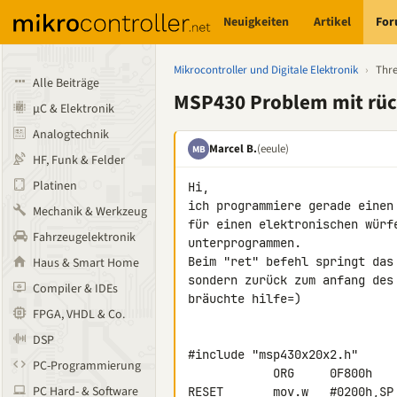
Neuigkeiten
Artikel
Fo
Mikrocontroller und Digitale Elektronik
›
Thr
Alle Beiträge
MSP430 Problem mit rüc
µC & Elektronik
Analogtechnik
Marcel B.
(eeule)
MB
HF, Funk & Felder
Platinen
Hi,

ich programmiere gerade einen 
Mechanik & Werkzeug
für einen elektronischen würf
Fahrzeugelektronik
unterprogrammen.

Beim "ret" befehl springt das
Haus & Smart Home
sondern zurück zum anfang des
Compiler & IDEs
bräuchte hilfe=)

FPGA, VHDL & Co.
DSP
#include "msp430x20x2.h"

PC-Programmierung
            ORG     0F800h

PC Hard- & Software
RESET       mov.w   #0200h,SP