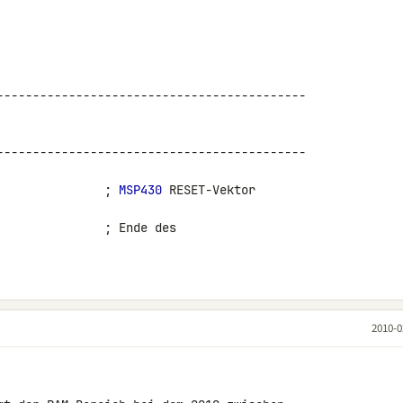
------------------------------------------- 

------------------------------------------- 

FEh                  ; 
MSP430
 RESET-Vektor

2010-0