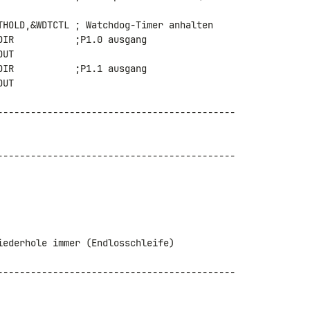
THOLD,&WDTCTL ; Watchdog-Timer anhalten

IR           ;P1.0 ausgang

------------------------------------------- 

------------------------------------------- 

------------------------------------------- 
