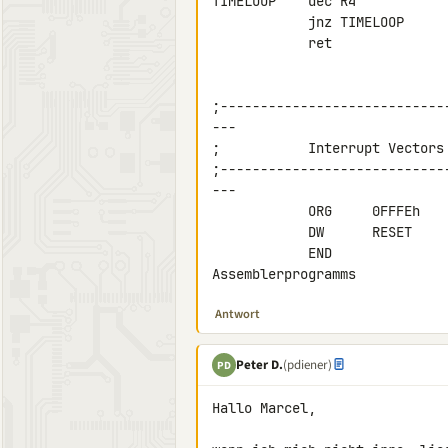
TIMELOOP    dec R4

            jnz TIMELOOP

            ret

;----------------------------
---

;           Interrupt Vectors

;----------------------------
---

            ORG     0FF
            DW      RESET

            END                             ; Ende des 

Assemblerprogramms
Antwort
Peter D.
(pdiener)
PD
Hallo Marcel,
