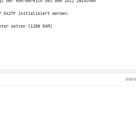
gt der RAM-Bereich bei dem 2012 zwischen

 0x27F initialisiert werden.

ter setzen (128B RAM)

2010-0