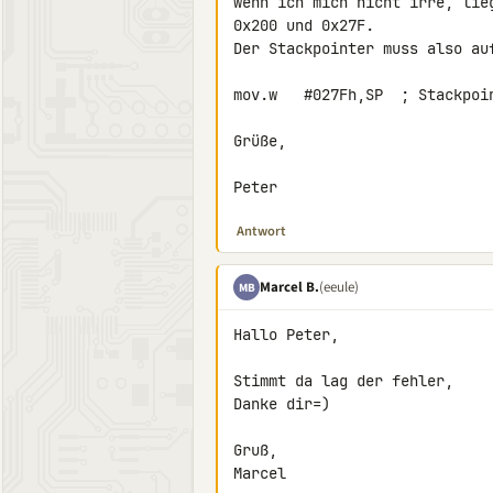
wenn ich mich nicht irre, lie
0x200 und 0x27F.

Der Stackpointer muss also auf
mov.w   #027Fh,SP  ; Stackpoin
Grüße,

Peter
Antwort
Marcel B.
(eeule)
MB
Hallo Peter,

Stimmt da lag der fehler,

Danke dir=)

Gruß,

Marcel