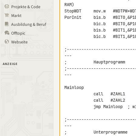
RAM)

Projekte & Code
StopWDT     mov.w   #WDTPW+WD
Markt
PorInit     bis.b   #BIT0,&P1D
            bic.b   #BIT0,&P1OUT

Ausbildung & Beruf
            bis.b   #BIT1,&P1DIR           ;P1.1 ausgang

Offtopic
            bic.b   #BIT1,&P1OUT

Webseite
;----------------------------
---

;           Hauptprogramm

ANZEIGE
;----------------------------
---

Mainloop

            call   #ZAHL1

            call   #ZAHL2

            jmp Mainloop  ; wiederhole immer (Endlosschleife)

;----------------------------
---

;           Unterprogramme
