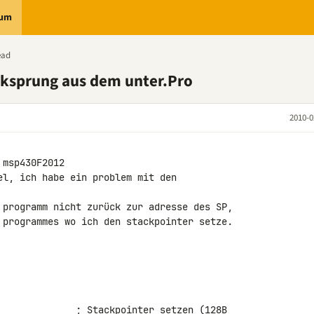
rum
ead
ksprung aus dem unter.Pro
2010-0
msp430F2012

el, ich habe ein problem mit den 

 programm nicht zurück zur adresse des SP, 

 programmes wo ich den stackpointer setze.

              ; Stackpointer setzen (128B 
