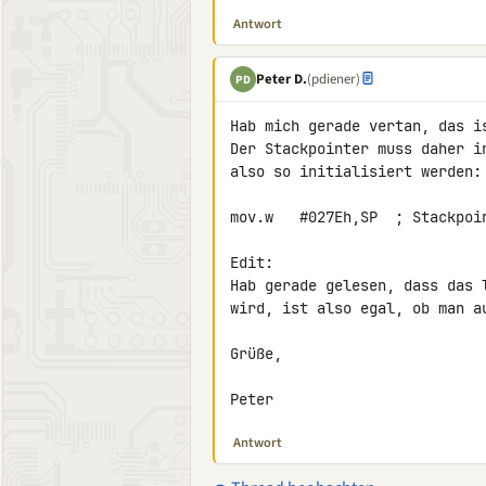
Antwort
Peter D.
(pdiener)
PD
Hab mich gerade vertan, das is
Der Stackpointer muss daher i
also so initialisiert werden:

mov.w   #027Eh,SP  ; Stackpoin
Edit:

Hab gerade gelesen, dass das 
wird, ist also egal, ob man au
Grüße,

Peter
Antwort