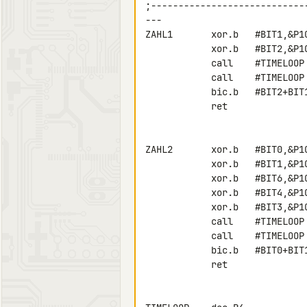
;----------------------------
---

ZAHL1       xor.b   #BIT1,&P1O
            xor.b   #BIT2,&P1OUT

            call    #TIMELOOP

            call    #TIMELOOP

            bic.b   #BIT2+BIT1,&P1OUT

            ret

ZAHL2       xor.b   #BIT0,&P1O
            xor.b   #BIT1,&P1OUT

            xor.b   #BIT6,&P1OUT

            xor.b   #BIT4,&P1OUT

            xor.b   #BIT3,&P1OUT

            call    #TIMELOOP

            call    #TIMELOOP

            bic.b   #BIT0+BIT1+BIT6+BIT4+BIT3,&P1OUT

            ret
