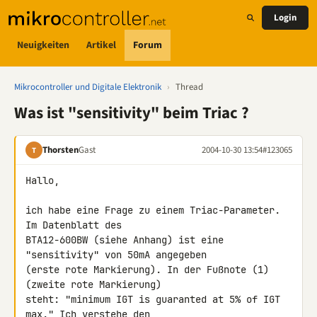
Login
Neuigkeiten
Artikel
Forum
Mikrocontroller und Digitale Elektronik
›
Thread
Was ist "sensitivity" beim Triac ?
Thorsten
Gast
2004-10-30 13:54
#123065
T
Hallo,

ich habe eine Frage zu einem Triac-Parameter. 
Im Datenblatt des

BTA12-600BW (siehe Anhang) ist eine 
"sensitivity" von 50mA angegeben

(erste rote Markierung). In der Fußnote (1) 
(zweite rote Markierung)

steht: "minimum IGT is guaranted at 5% of IGT 
max." Ich verstehe den
