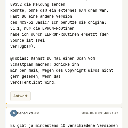
89S52 die Meldung senden

konnte, ohne daß ein externes RAM dran war. 
Hast Du eine andere Version

des MCS-52 Basic? Ich benutze die original 
V1.1, nur die EPROM-Routinen

habe ich durch EEPROM-Routinen ersetzt (der 
Source ist frei

verfügbar).

@Tobias: Kannst Du mal einen Scan vom 
Schaltplan machen? Schicke ihn

mir per mail, wegen des Copyright wirds nicht 
gern gesehen, wenn das

veröffentlicht wird.
Antwort
Benedikt
Gast
2004-10-31 09:54
#123142
B
Es gibt ja mindestens 10 verschiedene Versionen 