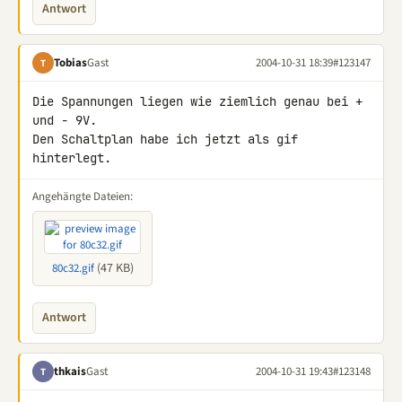
Antwort
Tobias
Gast
2004-10-31 18:39
#123147
T
Die Spannungen liegen wie ziemlich genau bei + 
und - 9V.

Den Schaltplan habe ich jetzt als gif 
hinterlegt.
Angehängte Dateien:
(47 KB)
80c32.gif
Antwort
thkais
Gast
2004-10-31 19:43
#123148
T