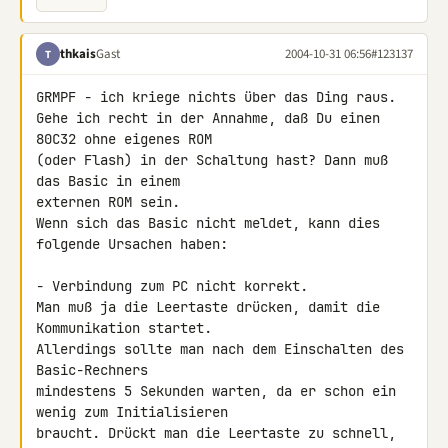
thkais
Gast
2004-10-31 06:56
#123137
T
GRMPF - ich kriege nichts über das Ding raus.

Gehe ich recht in der Annahme, daß Du einen 
80C32 ohne eigenes ROM

(oder Flash) in der Schaltung hast? Dann muß 
das Basic in einem

externen ROM sein.

Wenn sich das Basic nicht meldet, kann dies 
folgende Ursachen haben:

- Verbindung zum PC nicht korrekt.

Man muß ja die Leertaste drücken, damit die 
Kommunikation startet.

Allerdings sollte man nach dem Einschalten des 
Basic-Rechners

mindestens 5 Sekunden warten, da er schon ein 
wenig zum Initialisieren

braucht. Drückt man die Leertaste zu schnell, 