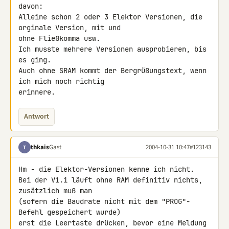
davon:

Alleine schon 2 oder 3 Elektor Versionen, die 
orginale Version, mit und

ohne Fließkomma usw.

Ich musste mehrere Versionen ausprobieren, bis 
es ging.

Auch ohne SRAM kommt der Bergrüßungstext, wenn 
ich mich noch richtig

erinnere.
Antwort
thkais
Gast
2004-10-31 10:47
#123143
T
Hm - die Elektor-Versionen kenne ich nicht.

Bei der V1.1 läuft ohne RAM definitiv nichts, 
zusätzlich muß man

(sofern die Baudrate nicht mit dem "PROG"-
Befehl gespeichert wurde)

erst die Leertaste drücken, bevor eine Meldung 