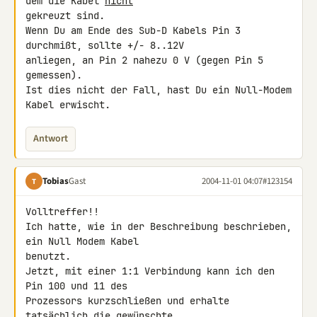
dem die Kabel 
nicht
gekreuzt sind.

Wenn Du am Ende des Sub-D Kabels Pin 3 
durchmißt, sollte +/- 8..12V

anliegen, an Pin 2 nahezu 0 V (gegen Pin 5 
gemessen).

Ist dies nicht der Fall, hast Du ein Null-Modem 
Kabel erwischt.
Antwort
Tobias
Gast
2004-11-01 04:07
#123154
T
Volltreffer!!

Ich hatte, wie in der Beschreibung beschrieben, 
ein Null Modem Kabel

benutzt.

Jetzt, mit einer 1:1 Verbindung kann ich den 
Pin 100 und 11 des

Prozessors kurzschließen und erhalte 
tatsächlich die gewünschte
