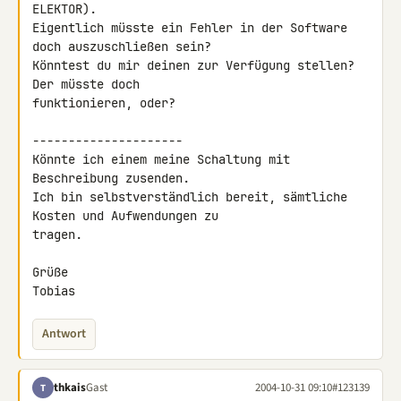
ELEKTOR).

Eigentlich müsste ein Fehler in der Software 
doch auszuschließen sein?

Könntest du mir deinen zur Verfügung stellen? 
Der müsste doch

funktionieren, oder?

---------------------

Könnte ich einem meine Schaltung mit 
Beschreibung zusenden.

Ich bin selbstverständlich bereit, sämtliche 
Kosten und Aufwendungen zu

tragen.

Grüße

Tobias
Antwort
thkais
Gast
2004-10-31 09:10
#123139
T