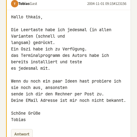
Tobias
Gast
2004-11-01 09:15
#123156
T
Hallo thkais,

Die Leertaste habe ich jedesmal (in allen 
Varianten (schnell und

langsam) gedrückt.

Ein Oszi habe ich zu Verfügung.

das Terminalprogramm des Autors habe ich 
bereits installiert und teste

es jedesmal mit.

Wenn du noch ein paar Ideen hast probiere ich 
sie noch aus, ansonsten

sende ich dir den Rechner per Post zu.

Deine EMail Adresse ist mir noch nicht bekannt.

Schöne Grüße

Tobias
Antwort