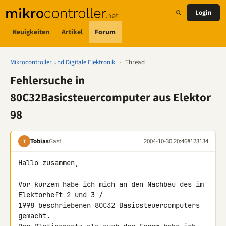
Login
Neuigkeiten
Artikel
Forum
Mikrocontroller und Digitale Elektronik
›
Thread
Fehlersuche in
80C32Basicsteuercomputer aus Elektor
98
Tobias
Gast
2004-10-30 20:46
#123134
T
Hallo zusammen,

Vor kurzem habe ich mich an den Nachbau des im 
Elektorheft 2 und 3 /

1998 beschriebenen 80C32 Basicsteuercomputers 
gemacht.
