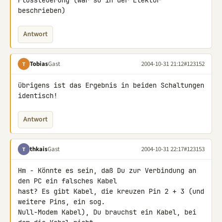
Flussteuerung (war so in der Elektor 
beschrieben)
Antwort
Tobias
Gast
2004-10-31 21:12
#123152
T
übrigens ist das Ergebnis in beiden Schaltungen 
identisch!
Antwort
thkais
Gast
2004-10-31 22:17
#123153
T
Hm - Könnte es sein, daß Du zur Verbindung an 
den PC ein falsches Kabel

hast? Es gibt Kabel, die kreuzen Pin 2 + 3 (und 
weitere Pins, ein sog.

Null-Modem Kabel), Du brauchst ein Kabel, bei 