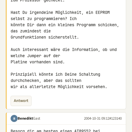
zum Prozessor gecheckt.

Hast Du irgendeine Möglichkeit, ein EEPROM 
selbst zu programmieren? Ich

könnte Dir dann ein kleines Programm schicken, 
das zumindest die

Grundfunktionen sicherstellt.

Auch interessant wäre die Information, ob und 
welche Jumper auf der

Platine vorhanden sind.

Prinzipiell könnte ich Deine Schaltung 
durchchecken, aber das sollten

wir als allerletzte Möglichkeit vorsehen.
Antwort
Benedikt
Gast
2004-10-31 09:12
#123140
B
Besorg dir am besten einen AT89S52 bei 