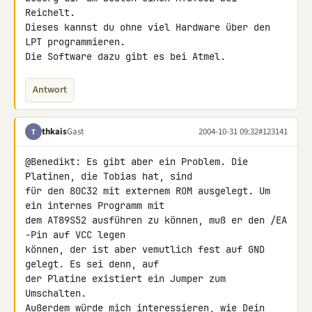
Reichelt.

Dieses kannst du ohne viel Hardware über den 
LPT programmieren.

Die Software dazu gibt es bei Atmel.
Antwort
thkais
Gast
2004-10-31 09:32
#123141
T
@Benedikt: Es gibt aber ein Problem. Die 
Platinen, die Tobias hat, sind

für den 80C32 mit externem ROM ausgelegt. Um 
ein internes Programm mit

dem AT89S52 ausführen zu können, muß er den /EA 
-Pin auf VCC legen

können, der ist aber vemutlich fest auf GND 
gelegt. Es sei denn, auf

der Platine existiert ein Jumper zum 
Umschalten.

Außerdem würde mich interessieren, wie Dein 