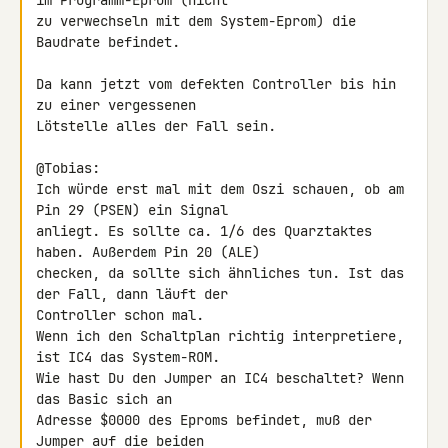
im Programm-Eprom (nicht

zu verwechseln mit dem System-Eprom) die 
Baudrate befindet.

Da kann jetzt vom defekten Controller bis hin 
zu einer vergessenen

Lötstelle alles der Fall sein.

@Tobias:

Ich würde erst mal mit dem Oszi schauen, ob am 
Pin 29 (PSEN) ein Signal

anliegt. Es sollte ca. 1/6 des Quarztaktes 
haben. Außerdem Pin 20 (ALE)

checken, da sollte sich ähnliches tun. Ist das 
der Fall, dann läuft der

Controller schon mal.

Wenn ich den Schaltplan richtig interpretiere, 
ist IC4 das System-ROM.

Wie hast Du den Jumper an IC4 beschaltet? Wenn 
das Basic sich an

Adresse $0000 des Eproms befindet, muß der 
Jumper auf die beiden
