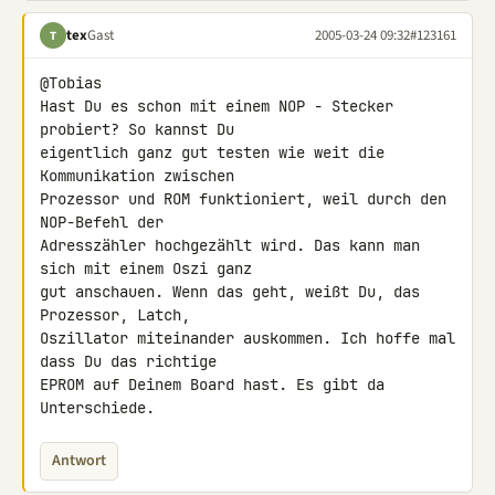
tex
Gast
2005-03-24 09:32
#123161
T
@Tobias

Hast Du es schon mit einem NOP - Stecker 
probiert? So kannst Du

eigentlich ganz gut testen wie weit die 
Kommunikation zwischen

Prozessor und ROM funktioniert, weil durch den 
NOP-Befehl der

Adresszähler hochgezählt wird. Das kann man 
sich mit einem Oszi ganz

gut anschauen. Wenn das geht, weißt Du, das 
Prozessor, Latch,

Oszillator miteinander auskommen. Ich hoffe mal 
dass Du das richtige

EPROM auf Deinem Board hast. Es gibt da 
Unterschiede.
Antwort