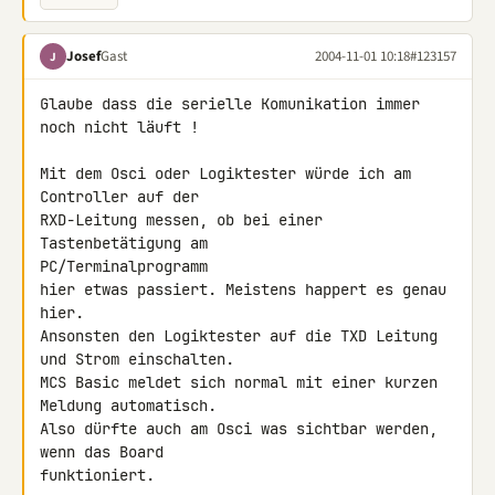
Josef
Gast
2004-11-01 10:18
#123157
J
Glaube dass die serielle Komunikation immer 
noch nicht läuft !

Mit dem Osci oder Logiktester würde ich am 
Controller auf der

RXD-Leitung messen, ob bei einer 
Tastenbetätigung am

PC/Terminalprogramm

hier etwas passiert. Meistens happert es genau 
hier.

Ansonsten den Logiktester auf die TXD Leitung 
und Strom einschalten.

MCS Basic meldet sich normal mit einer kurzen 
Meldung automatisch.

Also dürfte auch am Osci was sichtbar werden, 
wenn das Board

funktioniert.
