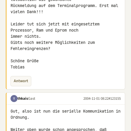
Rückmeldung auf dem Terminalprogramm. Erst mal 
vielen Dank!!!

Leider tut sich jetzt mit eingesetztem 
Prozessor, Ram und Eprom noch

immer nichts.

Gibts noch weitere Möglichkeiten zum 
Fehlereingrenzen?

Schöne Grüße

Tobias
Antwort
thkais
Gast
2004-11-01 08:22
#123155
T
Gut, also ist nun die serielle Kommunikation in 
Ordnung.

Weiter oben wurde schon angesprochen, daß 