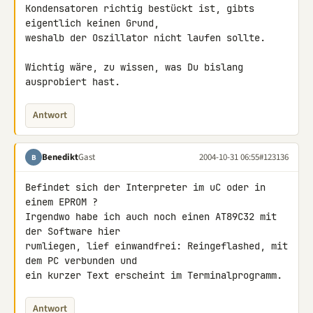
Kondensatoren richtig bestückt ist, gibts 
eigentlich keinen Grund,

weshalb der Oszillator nicht laufen sollte.

Wichtig wäre, zu wissen, was Du bislang 
ausprobiert hast.
Antwort
Benedikt
Gast
2004-10-31 06:55
#123136
B
Befindet sich der Interpreter im uC oder in 
einem EPROM ?

Irgendwo habe ich auch noch einen AT89C32 mit 
der Software hier

rumliegen, lief einwandfrei: Reingeflashed, mit 
dem PC verbunden und

ein kurzer Text erscheint im Terminalprogramm.
Antwort