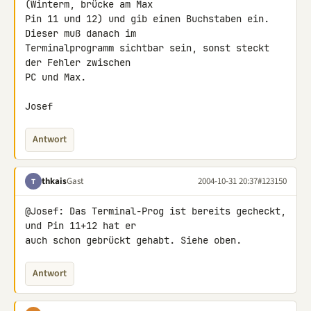
(Winterm, brücke am Max

Pin 11 und 12) und gib einen Buchstaben ein. 
Dieser muß danach im

Terminalprogramm sichtbar sein, sonst steckt 
der Fehler zwischen

PC und Max.

Josef
Antwort
thkais
Gast
2004-10-31 20:37
#123150
T
@Josef: Das Terminal-Prog ist bereits gecheckt, 
und Pin 11+12 hat er

auch schon gebrückt gehabt. Siehe oben.
Antwort